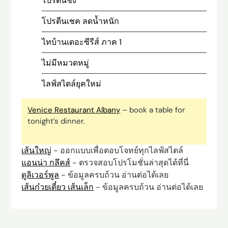
โปรตีนชง
โปรตีนเชค ลดน้ำหนัก
ไทบ้านเดอะซีรีส์ ภาค 1
ไม่มีหมวดหมู่
ไลฟ์สไตล์ยุคใหม่
Venice Restaurant Albany
– book a table for
tonight’s dinner.
เส้นใหญ่
- ออกแบบเพื่อตอบโจทย์ทุกไลฟ์สไตล์
แอนน่า กลึคส์
- ตรวจสอบโปรโมชั่นล่าสุดได้ที่นี่
ดูลิเวอร์พูล
- ข้อมูลครบถ้วน อ่านต่อได้เลย
เส้นก๋วยเตี๋ยว เส้นเล็ก
- ข้อมูลครบถ้วน อ่านต่อได้เลย