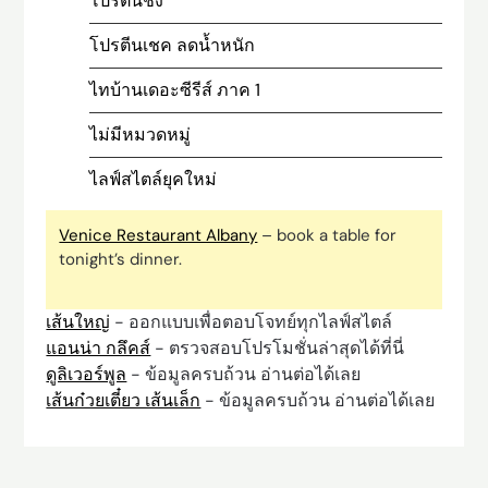
โปรตีนชง
โปรตีนเชค ลดน้ำหนัก
ไทบ้านเดอะซีรีส์ ภาค 1
ไม่มีหมวดหมู่
ไลฟ์สไตล์ยุคใหม่
Venice Restaurant Albany
– book a table for
tonight’s dinner.
เส้นใหญ่
- ออกแบบเพื่อตอบโจทย์ทุกไลฟ์สไตล์
แอนน่า กลึคส์
- ตรวจสอบโปรโมชั่นล่าสุดได้ที่นี่
ดูลิเวอร์พูล
- ข้อมูลครบถ้วน อ่านต่อได้เลย
เส้นก๋วยเตี๋ยว เส้นเล็ก
- ข้อมูลครบถ้วน อ่านต่อได้เลย