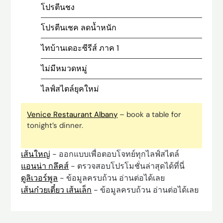
โปรตีนชง
โปรตีนเชค ลดน้ำหนัก
ไทบ้านเดอะซีรีส์ ภาค 1
ไม่มีหมวดหมู่
ไลฟ์สไตล์ยุคใหม่
Venice Restaurant Albany
– book a table for
tonight’s dinner.
เส้นใหญ่
- ออกแบบเพื่อตอบโจทย์ทุกไลฟ์สไตล์
แอนน่า กลึคส์
- ตรวจสอบโปรโมชั่นล่าสุดได้ที่นี่
ดูลิเวอร์พูล
- ข้อมูลครบถ้วน อ่านต่อได้เลย
เส้นก๋วยเตี๋ยว เส้นเล็ก
- ข้อมูลครบถ้วน อ่านต่อได้เลย