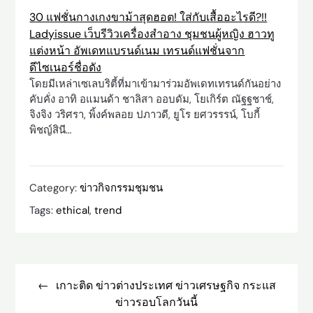
30 แฟชั่นกางเกงขาม้าสุดฮอต! ใส่กับเสื้ออะไรดี?!!
Ladyissue เว็บรีวิวเครื่องสำอาง ชุมชนผู้หญิง ฮาวทู
แต่งหน้า อัพเดทแบรนด์เนม เทรนด์แฟชั่นจาก
ดีไซเนอร์ชื่อดัง
โดยมีเหล่าเซเลบริตี้ที่มาเข้ามาร่วมอัพเดทเทรนด์กันอย่าง
คับคั่ง อาทิ อแมนด้า ชาลิสา ออบดัม, โยเกิร์ต ณัฐฐชาช์,
จิงจิง วริศรา, พิ้งค์พลอย ปภาวดี, ยูโร ยศวรรรน์, โบกี้
พิชญ์สินี…
Category:
ข่าวกิจกรรมชุมชน
Tags:
ethical
,
trend
Post
navigation
เกาะติด ข่าวต่างประเทศ ข่าวเศรษฐกิจ กระแส
ข่าวรอบโลกวันนี้