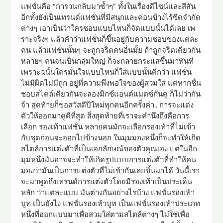
แฟชั่นคือ “การวนกลับมาซ้ำๆ” ทั้งในเรื่องดีไซน์และสีสัน
อีกทั้งยังเป็นเทรนด์แฟชั่นที่มีสนุกและค่อนข้างไร้ขีดจำกัด
ต่างๆ เอาเป็นว่าใครชอบแบบไหนก็จัดแบบนั้นได้เลย เพ
ราะจริงๆ แล้วคำว่าแฟชั่นก็ขึ้นอยู่กับความชอบของแต่ละ
คน แล้วแฟชั่นนั้นๆ จะถูกจริตคนอื่นมั้ย ถ้าถูกจริตเดียวกัน
หลายๆ คนจนเป็นกลุ่มใหญ่ ก็จะกลายกระแสขึ้นมาทันที
เพราะฉนั้นใครมั่นใจแบบไหนก็ใส่แบบนั้นดีกว่า แฟชั่น
ไม่มีผิดไม่มีถูก อยู่ที่ความพึงพอใจของผู้สวมใส่ แต่หากชื่น
ชอบสไตล์เดียวกันจะลองมิกซ์แอนด์แมตซ์กันดู ก็ไม่ว่ากัน
จ้า สุดท้ายก็ขอสวัสดีปีใหม่ทุกคนอีกครั้งค่า.. การจะแต่ง
ตัวให้ออกมาดูดีที่สุด สิ่งสุดท้ายที่เราจะคำนึงถึงคือการ
เลือก รองเท้าแฟชั่น หลายคนมักจะเลือกรองเท้าที่ไม่เข้า
กับชุดก่อนจะออกไปข้างนอก ในมุมมองหนึ่งก็จะทำให้เกิด
สไตล์การแต่งตัวที่เป็นเอกลักษณ์ของตัวคุณเอง แต่ในอีก
มุมหนึ่งมันอาจจะทำให้เกิดรูปแบบการแต่งตัวที่ทำให้คน
มองว่ามันเป็นการแต่งตัวที่ไม่เข้ากันเลยขึ้นมาได้ วันนี้เรา
จะมาพูดถึงเทรนด์การแต่งตัวโดยมีรองเท้าเป็นประเด็น
หลัก ว่าแต่ละแบบ มันต่างกันอย่างไรบ้าง แฟชั่นรองเท้า
บูท เป็นยังไง แฟชั่นรองเท้าบูท เป็นแฟชั่นรองเท้าประเภท
หนึ่งที่ออกแบบมาเพื่อสวมใส่ตามสไตล์ต่างๆ ไม่ใช่เพื่อ