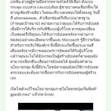
แฟชั่น ต่างหูผู้ชายมีหลากหลายสไตล์ให้เลือก ทั้งแบบ
กระดุม แบบห่วง และแบบห้อย ผู้ชายบางคนเลือกที่จะใส่
ต่างหูเพียงข้างเดียว ในขณะที่บางคนชอบใส่ทั้งสองหู วันนี้
ที่ whenwewear… ตัวเลือกช่องครึ่งปีแบบมาตรฐาน
(กำหนดเป้าหมาย) หมายความว่าคุณจะได้รับการอัปเดต
เมื่อมีการให้บริการกับพีซีแบบผู้บริโภค หากคุณเปลี่ยน
เป็นช่องครึ่งปีคุณจะได้รับการอัปเดตหลังจากผ่านการ
ทดสอบอย่างละเอียดมากขึ้นและ Microsoft รู้สึกว่าพร้อม
สำหรับการปรับใช้องค์กร สิ่งนี้มักจะเกิดขึ้นประมาณสี่
เดือนหลังจากมีการเผยแพร่การอัพเดทให้กับผู้บริโภค.
แม้ว่าคุณจะไม่ได้อัปเกรดเป็นผู้สร้างอัปเดตก็ตามคุณยัง
สามารถเลือกที่จะเลื่อนการอัปเดตได้ คุณต้องทำผ่าน
นโยบายกลุ่ม สิ่งนี้มีประโยชน์หากคุณยังคงใช้การอัปเดต
ครบรอบและต้องการเลื่อนการรับการอัปเดตของผู้สร้าง
เอง.
เปิดไฟตัวแก้ไขนโยบายกลุ่มภายในโดยกดปุ่มเริ่มพิมพ์“
gpedit.msc” แล้วกด Enter.