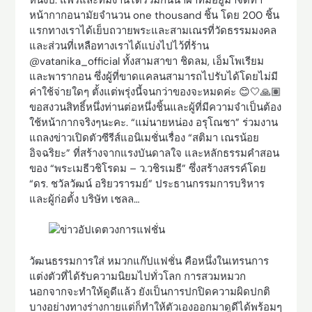
หน้ากากอนามัยจำนวน one thousand ชิ้น โดย 200 ชิ้น
แรกทางเราได้เย็บถวายพระและสามเณรที่วัดธรรมมงคล
และส่วนที่เหลือทางเราได้แบ่งไปไว้ที่ร้าน
@vatanika_official ทั้งสามสาขา ชิดลม, เอ็มโพเรียม
และพารากอน ซึ่งผู้ที่ขาดแคลนสามารถไปรับได้โดยไม่มี
ค่าใช้จ่ายใดๆ ตั้งแต่พรุ่งนี้จนกว่าของจะหมดค่ะ 😊🤍🙏🏽
ขอสงวนสิทธิ์หนึ่งท่านต่อหนึ่งชิ้นและผู้ที่มีความจำเป็นต้อง
ใช้หน้ากากจริงๆนะคะ. “แม่นายหน่อง อรุโณชา” ร่วมงาน
แถลงข่าวเปิดตัวซีรีส์แอนิเมชั่นเรื่อง “สติมา เณรน้อย
อิจฉริยะ” ที่สร้างจากแรงบันดาลใจ และหลักธรรมคําสอน
ของ “พระเมธีวชิโรดม – ว.วชิรเมธี” ซึ่งสร้างสรรค์โดย
“ดร. ชวัลวัฒน์ อริยวรารมย์” ประธานกรรมการบริหาร
และผู้ก่อตั้ง บริษัท เชลล…
วัฒนธรรมการใส่ หมวกแก๊ปแฟชั่น คือหนึ่งในเทรนการ
แต่งตัวที่ได้รับความนิยมไปทั่วโลก การสวมหมวก
นอกจากจะทำให้ดูดีแล้ว ยังเป็นการปกปิดความผิดปกติ
บางอย่างทางร่างกายแต่ก็ทำให้ตัวเองออกมาดูดีได้พร้อมๆ