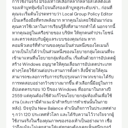
การใช้งานจริง มีรองเท้าให้เลือกหลากหลายสไตล์ตั้งแต่
รองเท้าบูทหุ้มข้อไปจนถึงรองเท้าบูทสูงระดับเข่า… ก่อนที่
คุณจะเริ่มต้นโปรดทราบว่า Local Group Policy Editor
เป็นเครื่องมือที่ทรงพลังมาก หากคุณไม่เคยใช้มันมาก่อน
คุณควรใช้เวลาในการเรียนรู้สิ่งที่สามารถทำได้ นอกจากนี้
หากคุณอยู่ในเครือข่ายของ บริษัท ให้ทุกคนทำประโยชน์
และตรวจสอบกับผู้ดูแลระบบของคุณก่อน หาก
คอมพิวเตอร์ที่ทำงานของคุณเป็นส่วนหนึ่งของโดเมนก็
อาจเป็นไปได้ว่าเป็นส่วนหนึ่งของนโยบายกลุ่มโดเมนที่จะ
เข้ามาแทนที่นโยบายกลุ่มท้องถิ่น. เริ่มต้นด้วยการอัปเดตผู้
สร้าง Windows อนุญาตให้คุณเลื่อนการอัปเดตประเภท
ต่างๆโดยใช้ส่วนต่อประสานการตั้งค่า สิ่งนี้ช่วยให้คุณ
สามารถชะลอการรับการปรับปรุงจนกว่าพวกเขาจะได้รับ
การทดสอบอย่างกว้างขวางมากขึ้น ตัวเลือกนี้มีอยู่ในการ
อัปเดตครบรอบ 10 ปีของ Windows ที่ออกมาในกลางปี ​​
2559 แต่คุณต้องใช้ตัวแก้ไขนโยบายกลุ่มท้องถิ่นเพื่อใช้
งาน (และเรามีคำแนะนำสำหรับการทำเช่นนั้นในภาย
หลัง). ปัจจุบัน New Balance ดำเนินกิจการในประเทศต่าง
ๆ กว่า 120 ประเทศทั่วโลก และได้รับความไว้วางใจจากผู้
ใช้งานจริงในเรื่องคุณภาพของรองเท้าเป็นอย่างมาก เชื่อ
ว่าถึงแม้จะไม่เคยสวมใส่แต่ทุกคนต้องเคยเห็นสนีกเกอร์