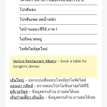
โปรตีนชง
โปรตีนเชค ลดน้ำหนัก
ไทบ้านเดอะซีรีส์ ภาค 1
ไม่มีหมวดหมู่
ไลฟ์สไตล์ยุคใหม่
Venice Restaurant Albany
– book a table for
tonight’s dinner.
เส้นใหญ่
- ออกแบบเพื่อตอบโจทย์ทุกไลฟ์สไตล์
แอนน่า กลึคส์
- ตรวจสอบโปรโมชั่นล่าสุดได้ที่นี่
ดูลิเวอร์พูล
- ข้อมูลครบถ้วน อ่านต่อได้เลย
เส้นก๋วยเตี๋ยว เส้นเล็ก
- ข้อมูลครบถ้วน อ่านต่อได้เลย