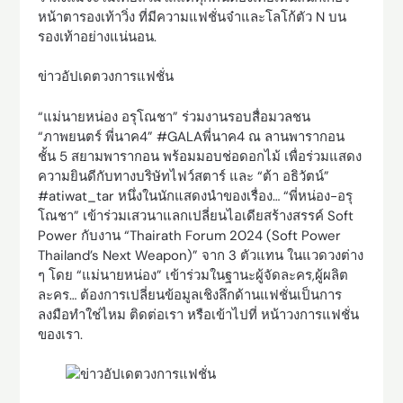
หน้าตารองเท้าวิ่ง ที่มีความแฟชั่นจ๋าและโลโก้ตัว N บน
รองเท้าอย่างแน่นอน.
ข่าวอัปเดตวงการแฟชั่น
“แม่นายหน่อง อรุโณชา” ร่วมงานรอบสื่อมวลชน
“ภาพยนตร์ พี่นาค4” #GALAพี่นาค4 ณ ลานพารากอน
ชั้น 5 สยามพารากอน พร้อมมอบช่อดอกไม้ เพื่อร่วมแสดง
ความยินดีกับทางบริษัทไฟว์สตาร์ และ “ต้า อธิวัตน์”
#atiwat_tar หนึ่งในนักแสดงนำของเรื่อง… “พี่หน่อง-อรุ
โณชา” เข้าร่วมเสวนาแลกเปลี่ยนไอเดียสร้างสรรค์ Soft
Power กับงาน “Thairath Forum 2024 (Soft Power
Thailand’s Next Weapon)” จาก 3 ตัวแทน ในแวดวงต่าง
ๆ โดย “แม่นายหน่อง” เข้าร่วมในฐานะผู้จัดละคร,ผู้ผลิต
ละคร… ต้องการเปลี่ยนข้อมูลเชิงลึกด้านแฟชั่นเป็นการ
ลงมือทำใช่ไหม ติดต่อเรา หรือเข้าไปที่ หน้าวงการแฟชั่น
ของเรา.