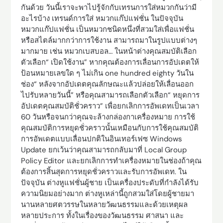
กันด้วย วันนี้เราจะพาไปรู้จักกับเทรนการใส่หมวกกันว่ามี
อะไรบ้าง เทรนด์การใส่ หมวกแก๊ปแฟชั่น ในปัจจุบัน
หมวกแก๊ปแฟชั่น เป็นหมวกชนิดหนึ่งที่สวมใส่เพื่อแฟชั่น
หรือสไตล์มากกว่าการใช้งาน สามารถมาในรูปแบบต่างๆ
มากมาย เช่น หมวกเบสบอล… ในหน้าต่างคุณสมบัติเลือก
ตัวเลือก“ เปิดใช้งาน” หากคุณต้องการเลื่อนการอัปเดตให้
ป้อนหมายเลขใด ๆ ไม่เกิน one hundred eighty วันใน
ช่อง“ หลังจากอัปเดตคุณลักษณะแล้วปล่อยให้เลื่อนออก
ไปรับหลายวันนี้” หรือคุณสามารถเลือกตัวเลือก“ หยุดการ
อัปเดตคุณสมบัติชั่วคราว” เพื่อยกเลิกการอัพเดทเป็นเวลา
60 วันหรือจนกว่าคุณจะล้างกล่องกาเครื่องหมาย การใช้
คุณสมบัติการหยุดชั่วคราวนั้นเหมือนกับการใช้คุณสมบัติ
การอัพเดตแบบเลื่อนปกติในอินเทอร์เฟซ Windows
Update ยกเว้นว่าคุณสามารถกลับมาที่ Local Group
Policy Editor และยกเลิกการทำเครื่องหมายในช่องถ้าคุณ
ต้องการสิ้นสุดการหยุดชั่วคราวและรับการอัพเดท. ใน
ปัจจุบัน ต่างหูแฟชั่นผู้ชาย เป็นเครื่องประดับที่กำลังได้รับ
ความนิยมอย่างมาก ต่างหูเหล่านี้ถูกสวมใส่โดยผู้ชายมา
นานหลายศตวรรษในหลายวัฒนธรรมและด้วยเหตุผล
หลายประการ ทั้งในเรื่องของวัฒนธรรม ศาสนา และ