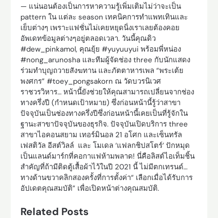
— แน่นอนต้องเป็นการหาความรู้เพิ่มเติมไม่ว่าจะเป็น
pattern ใน แต่ละ season เทคนิคการทำแพทเทินและ
เย็บต่างๆ เพราะแฟชั่นไม่เคยหยุดนิ่งเราเลยต้องคอย
อัพเดทข้อมูลต่างๆอยู่ตลอดเวลา. วันนี้คุณดิว
#dew_pinkamol, คุณยุ้ย #yuyuuyui พร้อมพี่หน่อง
#nong_arunosha และทีมผู้จัดช่อง three กับนักแสดง
ร่วมทำบุญถวายสังฆทาน และภัตตาหารเพล “พระเต้ย
พงศกร” #toey_pongsakorn ณ วัดบวรนิเวศ
ราชวรวิหาร… หน้านี้ยังช่วยให้คุณสามารถเปลี่ยนจากช่อง
ทางครึ่งปี (กำหนดเป้าหมาย) ซึ่งก่อนหน้านี้รู้ว่าสาขา
ปัจจุบันเป็นช่องทางครึ่งปีซึ่งก่อนหน้านี้เคยเป็นที่รู้จักใน
ฐานะสาขาปัจจุบันของธุรกิจ. ปัจจุบันเปิดบริการ three
สาขาไอคอนสยาม เทอร์มินอล 21 อโศก และเซ็นทรัล
เฟสติวัล อีสต์วิลล์ และ โมเดล ‘แฟลกชิปสโตร์’ ปักหมุด
เป็นแลนด์มาร์กที่คอกาแฟห้ามพลาด! นี่คือลิสต์ไอเท็มชิ้น
สำคัญที่ถ้ามีติดตู้เสื้อผ้าไว้ในปี 2021 นี้ ไม่มีตกเทรนด์…
ทางด้านขวาคลิกสองครั้งที่การตั้งค่า“ เลือกเมื่อได้รับการ
อัปเดตคุณสมบัติ” เพื่อเปิดหน้าต่างคุณสมบัติ.
Related Posts