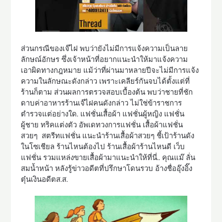
ส่วนกรณีของเจ๊ไฝ พบว่ายังไม่มีการแจ้งความเป็นลาย
ลักษณ์อักษร ซึ่งเจ้าหน้าที่อยากแนะนำให้มาแจ้งความ
เอาผิดทางกฎหมาย แม้ว่าที่ผ่านมาหลายปีจะไม่มีการแจ้ง
ความในลักษณะดังกล่าว เพราะเคลียร์กันจบได้ตั้งแต่ที่
ร้านก็ตาม ส่วนผลการตรวจสอบเบื้องต้น พบว่าชายที่ชัก
ดาบค่าอาหารร้านเจ๊ไฝคนดังกล่าว ไม่ใช่ข้าราชการ
ตำรวจแต่อย่างใด. แฟชั่นเสื้อผ้า แฟชั่นผู้หญิง แฟชั่น
ผู้ชาย ทริคแต่งตัว อัพเดทวงการแฟชั่น เสื้อผ้าแฟชั่น
สวยๆ สตรีทแฟชั่น แนะนำร้านเสื้อผ้าสวยๆ ชี้เป้าร้านดัง
ในโซเชียล ร้านไหนต้องไป ร้านเสื้อผ้าร้านไหนดี เว็บ
แฟชั่น รวมแหล่งขายเสื้อผ้ามาแนะนำให้ที่นี่.. คุณแม๊ ลั่น
สมน้ำหน้า หลังรู้ข่าวอดีตที่ปรึกษาโดนรวบ อ้างชื่ออุ๊งอิ๊ง
ตุ๋นเงินอดีตส.ส.