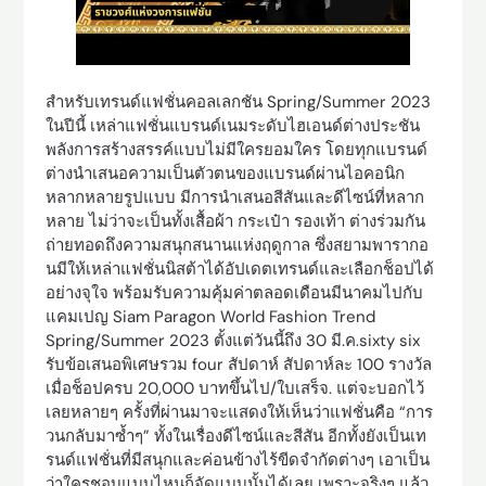
สำหรับเทรนด์แฟชั่นคอลเลกชัน Spring/Summer 2023
ในปีนี้ เหล่าแฟชั่นแบรนด์เนมระดับไฮเอนด์ต่างประชัน
พลังการสร้างสรรค์แบบไม่มีใครยอมใคร โดยทุกแบรนด์
ต่างนำเสนอความเป็นตัวตนของแบรนด์ผ่านไอคอนิก
หลากหลายรูปแบบ มีการนำเสนอสีสันและดีไซน์ที่หลาก
หลาย ไม่ว่าจะเป็นทั้งเสื้อผ้า กระเป๋า รองเท้า ต่างร่วมกัน
ถ่ายทอดถึงความสนุกสนานแห่งฤดูกาล ซึ่งสยามพารากอ
นมีให้เหล่าแฟชั่นนิสต้าได้อัปเดตเทรนด์และเลือกช็อปได้
อย่างจุใจ พร้อมรับความคุ้มค่าตลอดเดือนมีนาคมไปกับ
แคมเปญ Siam Paragon World Fashion Trend
Spring/Summer 2023 ตั้งแต่วันนี้ถึง 30 มี.ค.sixty six
รับข้อเสนอพิเศษรวม four สัปดาห์ สัปดาห์ละ 100 รางวัล
เมื่อช็อปครบ 20,000 บาทขึ้นไป/ใบเสร็จ. แต่จะบอกไว้
เลยหลายๆ ครั้งที่ผ่านมาจะแสดงให้เห็นว่าแฟชั่นคือ “การ
วนกลับมาซ้ำๆ” ทั้งในเรื่องดีไซน์และสีสัน อีกทั้งยังเป็นเท
รนด์แฟชั่นที่มีสนุกและค่อนข้างไร้ขีดจำกัดต่างๆ เอาเป็น
ว่าใครชอบแบบไหนก็จัดแบบนั้นได้เลย เพราะจริงๆ แล้ว