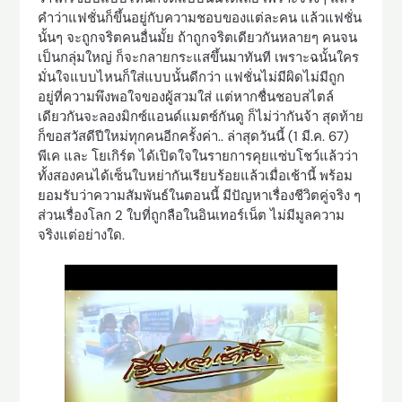
คำว่าแฟชั่นก็ขึ้นอยู่กับความชอบของแต่ละคน แล้วแฟชั่น
นั้นๆ จะถูกจริตคนอื่นมั้ย ถ้าถูกจริตเดียวกันหลายๆ คนจน
เป็นกลุ่มใหญ่ ก็จะกลายกระแสขึ้นมาทันที เพราะฉนั้นใคร
มั่นใจแบบไหนก็ใส่แบบนั้นดีกว่า แฟชั่นไม่มีผิดไม่มีถูก
อยู่ที่ความพึงพอใจของผู้สวมใส่ แต่หากชื่นชอบสไตล์
เดียวกันจะลองมิกซ์แอนด์แมตซ์กันดู ก็ไม่ว่ากันจ้า สุดท้าย
ก็ขอสวัสดีปีใหม่ทุกคนอีกครั้งค่า.. ล่าสุดวันนี้ (1 มี.ค. 67)
พีเค และ โยเกิร์ต ได้เปิดใจในรายการคุยแซ่บโชว์แล้วว่า
ทั้งสองคนได้เซ็นใบหย่ากันเรียบร้อยแล้วเมื่อเช้านี้ พร้อม
ยอมรับว่าความสัมพันธ์ในตอนนี้ มีปัญหาเรื่องชีวิตคู่จริง ๆ
ส่วนเรื่องโลก 2 ใบที่ถูกลือในอินเทอร์เน็ต ไม่มีมูลความ
จริงแต่อย่างใด.