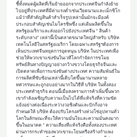
ชี้ทั้งหมดผู้ผลิตที่เริ่มย้ายออกจากประเทศจีนกำลังย้าย
ไปอยู่ที่ประเทศที่มีค่าแรงต่ำเช่นเวียดนามและเม็กซิโก
แม้ว่าที่สำคัญสินค้าสำเร็จรูปเหล่านั้นมักจะมีองค์
ประกอบสำคัญเช่นไมโครชิพซึ่ง แต่เดิมผลิตขึ้นใน
สหรัฐอเมริกาและส่งออกไปยังประเทศจีน “ สินค้า
ระดับกลาง” เหล่านี้เป็นตลาดขนาดใหญ่สำหรับ บริษัท
เทคโนโลยีในสหรัฐอเมริกา โดยเฉพาะสหรัฐฯต้องการ
เห็นประเทศจีนหยุดการอุดหนุน บริษัท ในประเทศเพื่อ
ช่วยให้พวกเขาแข่งขันในเวทีโลกกำจัดการขโมย
ทรัพย์สินทางปัญญาอย่างกว้างขวางโดยธุรกิจจีนและ
เปิดตลาดเพื่อการแข่งขันต่างประเทศ ความสัมพันธ์ใน
การผลิตที่ซับซ้อนเหล่านี้เติบโตขึ้นมานานหลาย
ทศวรรษและถูกอบอย่างมากในวิธีที่ บริษัท ในทั้งสอง
ประเทศทำธุรกิจ ตอนนี้เมื่อสงครามการค้าเพิ่มขึ้นพวก
เขากำลังเผชิญกับความเป็นไปได้ที่แท้จริงที่ความขัด
แย้งอย่างต่อเนื่องระหว่างวอชิงตันและปักกิ่งอาจ
กำหนดให้ บริษัท ต้องปรับโครงสร้างห่วงโซ่อุปทานทั่ว
โลกในลักษณะที่จะให้ความมั่นใจและความมั่นคงมาก
ขึ้นในอนาคต “ ความเสี่ยงที่แท้จริงคือทั้งสองประเทศ
ผ่านการกระทำของพวกเขาจะโยนหรือสร้างกำแพง