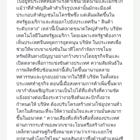
ไปอยู่ที่ประเทศที่มีค่าแรงต่ำเช่นเวียดนามและเม็กซิโก
แม้ว่าที่สำคัญสินค้าสำเร็จรูปเหล่านั้นมักจะมีองค์
ประกอบสำคัญเช่นไมโครชิพซึ่ง แต่เดิมผลิตขึ้นใน
สหรัฐอเมริกาและส่งออกไปยังประเทศจีน “ สินค้า
ระดับกลาง” เหล่านี้เป็นตลาดขนาดใหญ่สำหรับ บริษัท
เทคโนโลยีในสหรัฐอเมริกา โดยเฉพาะสหรัฐฯต้องการ
เห็นประเทศจีนหยุดการอุดหนุน บริษัท ในประเทศเพื่อ
ช่วยให้พวกเขาแข่งขันในเวทีโลกกำจัดการขโมย
ทรัพย์สินทางปัญญาอย่างกว้างขวางโดยธุรกิจจีนและ
เปิดตลาดเพื่อการแข่งขันต่างประเทศ ความสัมพันธ์ใน
การผลิตที่ซับซ้อนเหล่านี้เติบโตขึ้นมานานหลาย
ทศวรรษและถูกอบอย่างมากในวิธีที่ บริษัท ในทั้งสอง
ประเทศทำธุรกิจ ตอนนี้เมื่อสงครามการค้าเพิ่มขึ้นพวก
เขากำลังเผชิญกับความเป็นไปได้ที่แท้จริงที่ความขัด
แย้งอย่างต่อเนื่องระหว่างวอชิงตันและปักกิ่งอาจ
กำหนดให้ บริษัท ต้องปรับโครงสร้างห่วงโซ่อุปทานทั่ว
โลกในลักษณะที่จะให้ความมั่นใจและความมั่นคงมาก
ขึ้นในอนาคต “ ความเสี่ยงที่แท้จริงคือทั้งสองประเทศ
ผ่านการกระทำของพวกเขาจะโยนหรือสร้างกำแพง
เหล็กทางเศรษฐกิจซึ่งหมายความว่าเราจะแยกโซ่
อุปทานทั่วโลกใช่ไหม” พอลสันกล่าวซึ่งดำรงตำแหน่งซี