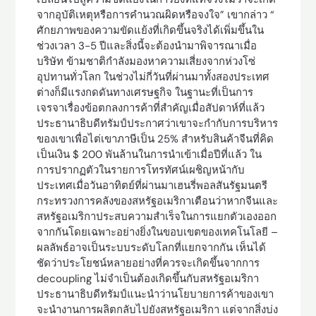
จากอุบัติเหตุหรือการคำนวณผิดหรือจงใจ” เขากล่าว “
ศักยภาพของความขัดแย้งที่เกิดขึ้นจริงได้เพิ่มขึ้นใน
ช่วงเวลา 3-5 ปีและสิ่งนี้จะต้องนำมาพิจารณาเมื่อ
บริษัท ข้ามชาติกำลังมองหาความเสี่ยงจากห่วงโซ่
อุปทานทั่วโลก ในช่วงไม่กี่วันที่ผ่านมาทั้งสองประเทศ
ต่างก็มีแรงกดดันทางเศรษฐกิจ ในฐานะที่เป็นการ
เจรจาเรื่องข้อตกลงการค้าที่สำคัญเมื่อสัปดาห์ที่แล้ว
ประธานาธิบดีทรัมป์ประกาศว่าเขาจะกำกับการบริหาร
ของเขาเพื่อไต่เขาภาษีเป็น 25% สำหรับสินค้าจีนที่คิด
เป็นเงิน $ 200 พันล้านในการนำเข้าเมื่อปีที่แล้ว ใน
การปรากฏตัวในรายการโทรทัศน์เผชิญหน้ากับ
ประเทศเมื่อวันอาทิตย์ที่ผ่านมาเฮนรี่พอลสันรัฐมนตรี
กระทรวงการคลังของสหรัฐอเมริกาเตือนว่าหากจีนและ
สหรัฐอเมริกาประสบความสำเร็จในการแยกตัวเองออก
จากกันโดยเฉพาะอย่างยิ่งในขอบเขตของเทคโนโลยี –
ผลลัพธ์อาจเป็นระบบระดับโลกที่แยกจากกัน เห็นได้
ชัดว่าประโยชน์หลายอย่างที่ควรจะเกิดขึ้นจากการ
decoupling ไม่จำเป็นต้องเกิดขึ้นกับสหรัฐอเมริกา
ประธานาธิบดีทรัมป์แนะนำว่านโยบายการค้าของเขา
จะนำงานการผลิตกลับไปยังสหรัฐอเมริกา แต่จากสิ่งบ่ง