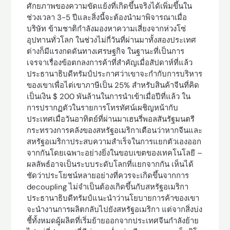
ศักยภาพของความขัดแย้งที่เกิดขึ้นจริงได้เพิ่มขึ้นใน
ช่วงเวลา 3-5 ปีและสิ่งนี้จะต้องนำมาพิจารณาเมื่อ
บริษัท ข้ามชาติกำลังมองหาความเสี่ยงจากห่วงโซ่
อุปทานทั่วโลก ในช่วงไม่กี่วันที่ผ่านมาทั้งสองประเทศ
ต่างก็มีแรงกดดันทางเศรษฐกิจ ในฐานะที่เป็นการ
เจรจาเรื่องข้อตกลงการค้าที่สำคัญเมื่อสัปดาห์ที่แล้ว
ประธานาธิบดีทรัมป์ประกาศว่าเขาจะกำกับการบริหาร
ของเขาเพื่อไต่เขาภาษีเป็น 25% สำหรับสินค้าจีนที่คิด
เป็นเงิน $ 200 พันล้านในการนำเข้าเมื่อปีที่แล้ว ใน
การปรากฏตัวในรายการโทรทัศน์เผชิญหน้ากับ
ประเทศเมื่อวันอาทิตย์ที่ผ่านมาเฮนรี่พอลสันรัฐมนตรี
กระทรวงการคลังของสหรัฐอเมริกาเตือนว่าหากจีนและ
สหรัฐอเมริกาประสบความสำเร็จในการแยกตัวเองออก
จากกันโดยเฉพาะอย่างยิ่งในขอบเขตของเทคโนโลยี –
ผลลัพธ์อาจเป็นระบบระดับโลกที่แยกจากกัน เห็นได้
ชัดว่าประโยชน์หลายอย่างที่ควรจะเกิดขึ้นจากการ
decoupling ไม่จำเป็นต้องเกิดขึ้นกับสหรัฐอเมริกา
ประธานาธิบดีทรัมป์แนะนำว่านโยบายการค้าของเขา
จะนำงานการผลิตกลับไปยังสหรัฐอเมริกา แต่จากสิ่งบ่ง
ชี้ทั้งหมดผู้ผลิตที่เริ่มย้ายออกจากประเทศจีนกำลังย้าย