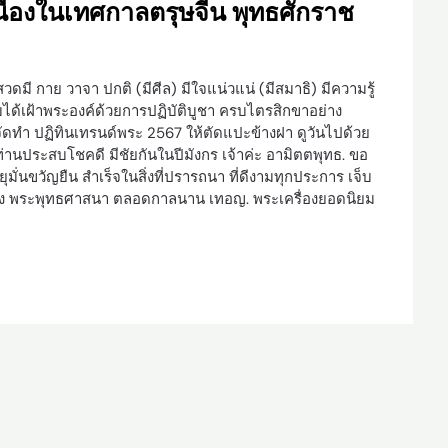
นื่องในเทศกาลตรุษจีน พุทธศักราช
ดมี กาย วาจา ปกติ (มีศีล) มีใจแน่วแน่ (มีสมาธิ) มีความรู้
บได้เฝ้าพระองค์ด้วยการปฏิบัติบูชา ครบไตรสิกขาอย่าง
าจัดทำ ปฏิทินเทรนด์พระ 2567 ให้ตัดแปะข้างฝา ดูวันไปด้วย
ท่านประสบโชคดี มีชัยกันในปีมังกร เจ้าค่ะ อามิตตพุทธ. ขอ
ั่นขวัญยืน สําเร็จในสิ่งที่ปรารถนา ที่ดีงามทุกประการ เจ็บ
งาของ พระพุทธศาสนา ตลอดกาลนาน เทอญ. พระเครื่องยอดนิยม