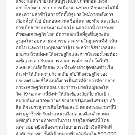
แรงงานและรายได้กลับสู่ระดับสุขภาพก่อนโควิด
อย่างไรก็ตาม ระบบการเมืองผ่านช่วงเปลี่ยนผ่านในปีนี้
และความล่าช้าในการจัดตั้งรัฐบาลใหม่ภายหลังการ
เลือกตั้งทั่วไป บั่นทอนความเชื่อมั่นทางธุรกิจ และเลื่อน
การเบิกจ่ายงบประมาณออกไป นอกจากนี้ การชะลอ
ตัวของเศรษฐกิจโลก อัตราดอกเบี้ยที่สูงขึ้นสู่ระดับ
สูงสุดในรอบหลายทศวรรษ สงครามในยูเครนที่ดำเนิน
ต่อไป และการปะทุของการสู้รบระหว่างอิสราเอลและ
ฮามาส ล้วนส่งผลให้เศรษฐกิจและการเงินของไทยต้อง
เผชิญ ภาค ปรับลดการคาดการณ์การเติบโตในปี
2566 ลงเหลือร้อยละ 2.5 ที่ระดับล่างสุดของช่วงเริ่ม
ต้น ทำให้เกิดความกังวลเกี่ยวกับวิถีเศรษฐกิจของ
ประเทศ และชี้ให้เห็นถึงการฟื้นตัวที่ช้ากว่าที่คาดจาก
ภาวะเศรษฐกิจถดถอยของการระบาดใหญ่ของโค
วิด-19 นอกจากนี้ยังทำให้เกิดข้อสงสัยเกี่ยวกับเป้า
หมายอันทะเยอทะยานของนายกรัฐมนตรีเศรษฐา ทวี
สิน ที่จะบรรลุการเติบโตร้อยละ 5 ตลอดระยะเวลาสี่ปี
เศรษฐาซึ่งเข้ารับตำแหน่งเมื่อปลายเดือนสิงหาคม
เผชิญกับความท้าทายในการบรรลุวิสัยทัศน์นี้ โดย
เฉพาะอย่างยิ่งเนื่องจากนโยบายกระเป๋าเงินดิจิทัลที่
สำคัญของเขา ซึ่งมีเป้าหมายที่จะอัดฉีดเงิน 500,000