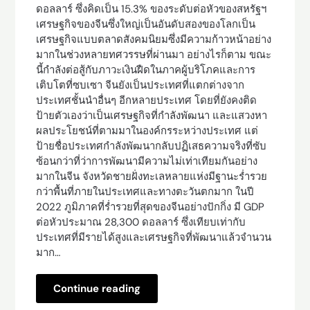
ดอลลาร์ ซึ่งคิดเป็น 15.3% ของระดับต่อหัวของสหรัฐฯ
เศรษฐกิจของจีนซึ่งใหญ่เป็นอันดับสองของโลกเป็น
เศรษฐกิจแบบตลาดสังคมนิยมซึ่งมีความก้าวหน้าอย่าง
มากในช่วงหลายทศวรรษที่ผ่านมา อย่างไรก็ตาม ขณะ
นี้กำลังต่อสู้กับภาวะเงินฝืดในภาคผู้บริโภคและการ
เติบโตที่ซบเซา จีนยังเป็นประเทศที่แตกต่างจาก
ประเทศชั้นนำอื่นๆ อีกหลายประเทศ โดยที่ยังคงติด
ป้ายตัวเองว่าเป็นเศรษฐกิจที่กำลังพัฒนา และแสวงหา
ผลประโยชน์ที่ตามมาในองค์กรระหว่างประเทศ แต่
ป้ายชื่อประเทศกำลังพัฒนากลับปฏิเสธความจริงที่ซับ
ซ้อนกว่าที่ว่าการพัฒนามีความไม่เท่าเทียมกันอย่าง
มากในจีน จังหวัดชายฝั่งทะเลหลายแห่งมีฐานะร่ำรวย
กว่าพื้นที่ภายในประเทศและทางตะวันตกมาก ในปี
2022 ภูมิภาคที่ร่ำรวยที่สุดของจีนอย่างปักกิ่ง มี GDP
ต่อหัวประมาณ 28,300 ดอลลาร์ ซึ่งเทียบเท่ากับ
ประเทศที่มีรายได้สูงและเศรษฐกิจที่พัฒนาแล้วจำนวน
มาก…
Continue reading