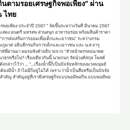
นเดินตามรอยเศรษฐกิจพอเพียง” ผ่าน
s ไทย
พอเพียง ประจำปี 2567 ” จัดขึ้นระหว่างวันที่ มีนาคม 2567
ารแสดง ดนตรี มหรสพ สวนสนุก อาหารอร่อย พร้อมสินค้าราคา
OU “การส่งเสริมการออมเพื่อเด็กและเยาวชน” ระหว่างกรม
ูมาศ อธิบดีกรมกิจการเด็กและเยาวชน และ น.ส.จารุ
าห์ที่ผ่านมา ผมรอฟังคำอธิบายจาก “หัวหน้าพรรคอนาคต
นาธรหรือไม่? เรื่องเดียวกันนี้ นายกนก รัตน์วงศ์สกุล โพสต์
่าวไว้ว่า …. “….เรื่องน้ำนี้ก็เป็นปัจจัยหลักของมวลมนุษย์
ชก็ต้องมีน้ำ ถ้าไม่มีก็อยู่ไม่ได้ เพราะว่าน้ำเป็นสื่อหรือเป็นปัจจัย
นไม่สำคัญ สำคัญอยู่ที่เรามีเศรษฐกิจแบบพอมีพอกิน แบบพอมีพอ