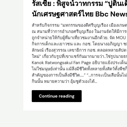
รัสเซีย : พิสูจน์วาทกรรม “ปูติ
นักเศรษฐศาสตร์ไทย Bbc New
สำหรับกิจกรรม “มหกรรมของดีศรีบุญเรือง เมืองเกษตร
ณ สนามที่ว่าการอำเภอศรีบุญเรือง ในงานจัดให้มีก
ถูกจำหน่ายให้กับผู้ที่มาเที่ยวชมงานอีกด้วย. จัด M
กิจการเด็กและเยาวชน และ กอช. โดยนางอภิญญา ชมภ
ลักษณ์ เรืองสุวรรณ เลขาธิการ กอช. ตลอดหลายสัปด
ใหม่” เกี่ยวกับรูปที่เขาแชร์กันมากมายว่า..ใช่รูปนายธ
Kanok Ratwongsakul Fan Page อธิบายแย้งประเด็นดังกล
ไม่ใช่มนุษย์เท่านั้น แม้สิ่งมีชีวิตทั้งหลายทั้งสัตว์ทั้งพื
สำคัญของการเป็นสิ่งมีชีวิต…..” “…การจะเป็นเสือนั้
กินนั้น หมายความว่า อุ้มชูตัวเองได้…
Continue reading