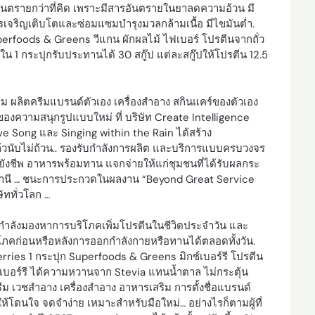
อันตรายกว่าที่คิด เพราะมีสารอันตรายในยาลดความอ้วน มี
รเจริญเติบโตและซ่อมแซมบำรุงมวลกล้ามเนื้อ มีไขมันต่ำ.
rfoods & Greens วีแกน ผักผลไม้ ไฟเบอร์ โปรตีนจากถั่ว
ง ใน 1 กระปุกรับประทานได้ 30 สกู๊ป แต่ละสกู๊ปให้โปรตีน 12.5
ม ผลิตครีมแบรนด์ตัวเอง เครื่องสำอาง สกินแคร์ของตัวเอง
องความสนุกรูปแบบใหม่ ที่ บริษัท Create Intelligence
ve Song และ Singing within the Rain ได้สร้าง
วนับไม่ถ้วน.. รองรับกำลังการผลิต และบริการแบบครบวงจร
ังชีพ อาหารพร้อมทาน แจกจ่ายให้แก่ชุมชนที่ได้รับผลกระ
ธานี … ชนะการประกวดในผลงาน “Beyond Great Service
ัททั่วโลก …
ี่กำลังมองหาการบริโภคเพิ่มโปรตีนในชีวิตประจำวัน และ
โภคก่อนหรือหลังการออกกำลังกายหรือทานได้ตลอดทั้งวัน.
rries 1 กระปุก Superfoods & Greens มิกซ์เบอร์รี โปรตีน
นเบอร์รี ได้ความหวานจาก Stevia แทนน้ำตาล ไม่กระตุ้น
ครีม เวชสำอาง เครื่องสำอาง อาหารเสริม การตั้งชื่อแบรนด์
ด์ให้โดนใจ จดจำง่าย เหมาะสำหรับมือใหม่… อย่างไรก็ตามผู้ที่