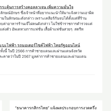
ระตุ้นการสร้างคอลลาเจน เพิ่มความมั่นใจ
ลักษณ์อักษร ซึ่งเจ้าหน้าที่อยากแนะนำให้มาแจ้งความเอาผิด
ในลักษณะดังกล่าว เพราะเคลียร์กันจบได้ตั้งแต่ที่ร้าน
าบค่าอาหารร้านเจ๊ไฝคนดังกล่าว ไม่ใช่ข้าราชการตำรวจแต่
ริคแต่งตัว อัพเดทวงการแฟชั่น เสื้อผ้าแฟชั่นสวยๆ สตรีท
ระบะไฟฟ้า รถมอเตอร์ไซค์ไฟฟ้า ไทยรัฐออนไลน์
น. ทั้งนี้ ในปี 2566 การค้าชายแดนและผ่านแดนจังหวัด
ละคาดว่าในปี 2567 มูลค่าการค้าชายแดนและผ่านแดน
“ธนาคารกสิกรไทย” แจ้งผลประกอบการงวดครึ่ง