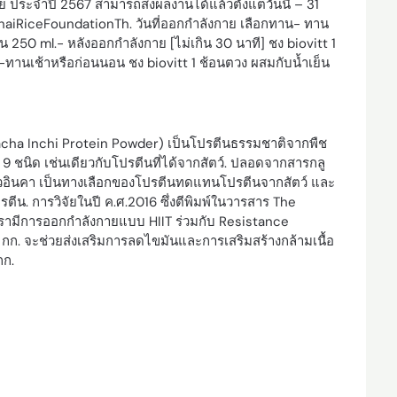
ระจำปี 2567 สามารถส่งผลงานได้แล้วตั้งแต่วันนี้ – 31
haiRiceFoundationTh. วันที่ออกกำลังกาย เลือกทาน- ทาน
น 250 ml.- หลังออกกำลังกาย [ไม่เกิน 30 นาที] ชง biovitt 1
ย-ทานเช้าหรือก่อนนอน ชง biovitt 1 ช้อนตวง ผสมกับน้ำเย็น
Sacha Inchi Protein Powder) เป็นโปรตีนธรรมชาติจากพืช
ง 9 ชนิด เช่นเดียวกับโปรตีนที่ได้จากสัตว์. ปลอดจากสารกลู
อินคา เป็นทางเลือกของโปรตีนทดแทนโปรตีนจากสัตว์ และ
โปรตีน. การวิจัยในปี ค.ศ.2016 ซึ่งตีพิมพ์ในวารสาร The
อเรามีการออกกำลังกายแบบ HIIT ร่วมกับ Resistance
 1 กก. จะช่วยส่งเสริมการลดไขมันและการเสริมสร้างกล้ามเนื้อ
กก.