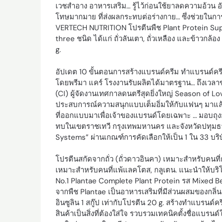
เวชสำอาง อาหารเสริม… รู้ไว้ก่อนใช้ยาลดความอ้วน 
โทษมากมาย ที่ส่งผลกระทบต่อร่างกาย… ซึ่งช่วยในกา
VERTECH NUTRITION โปรตีนพืช Plant Protein Supe
three ชนิด ได้แก่ ถั่วลันเตา, ถั่วเหลือง และข้าวกล้อ
g.
อัปเดต 10 ขั้นตอนการสร้างแบรนด์ครีม ทำแบรนด์ครี
โดยพรีมา แคร์ โรงงานรับผลิตได้มาตรฐาน… ถึงเวลาข
(CI) ผู้จัดงานเทศกาลดนตรีสุดยิ่งใหญ่ Season of Lo
ประสบการณ์ความสนุกแบบเต็มอิ่มให้กับแฟนๆ มาแล้
ที่ออกแบบมาเพื่อเจ้าของแบรนด์โดยเฉพาะ … มอบถุงย
ทบในเขตราชเทวี กรุงเทพมหานคร และจังหวัดปทุม
Systems” ผ่านเกณฑ์การคัดเลือกให้เป็น 1 ใน 33 บริษ
โปรตีนสกัดจากถั่ว (ถั่วดาวอินคา) เหมาะสำหรับคนท
เหมาะสำหรับคนที่แพ้แลคโตส, กลูเตน. แนะนำให้บริ
No.1 Plantae Complete Plant Protein รส Mixed Be
จากพืช Plantae เป็นอาหารเสริมที่มีส่วนผสมของกลิ่
อินซูลิน 1 สกู๊ป เท่ากับโปรตีน 20 g. สร้างทำแบรนด์
สินค้าเป็นสิ่งที่ต้องใส่ใจ รวบรวมเทคนิคตั้งชื่อแบรน