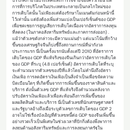
บริโภคภายในประเทศและการใช้จ่ายของครัวเรือน แต่
การที่การบริโภคในประเทศจะกลายเป็นกลไกใหม่ของ
การเติบโตนั้น ไม่เพียงแต่ต้องรักษาโมเมนตัมก่อนหน้านี้
ไว้เท่านั้น แต่ยังต้องเพิ่มส่วนแบ่งเป็นเปอร์เซ็นต์ของ GDP
เพื่อชดเชยการสูญเสียการเติบโตเนื่องจากอัตราการลงทุน
ที่ลดลง (ในภาคอสังหาริมทรัพย์และภาคการส่งออก) .
แม้ว่าตัวเลขดังกล่าวจะมีความแม่นยำ แต่แนวโน้มที่กว้าง
ขึ้นของเศรษฐกิจจีนก็บ่งชี้ถึงสถานการณ์ที่น่ากังวล
ประการแรก นี่เป็นครั้งแรกนับตั้งแต่ปี 2010 ที่อัตราการ
เติบโตของ GDP ที่แท้จริงของจีนเกินกว่าอัตราการเติบโต
ของ GDP ที่ระบุ (4.8 เปอร์เซ็นต์) อัตราการเติบโตที่ระบุ
จะคำนวณจากตัวเลขของปีที่แล้วโดยไม่คำนึงถึงอัตรา
เงินเฟ้อ การลดอัตราเงินเฟ้อเป็นสิ่งจำเป็นเพื่อขจัดความ
บิดเบือนใดๆ ที่เกิดขึ้นจากการเพิ่มขึ้นของราคาสินค้าและ
บริการ ดังนั้นตัวเลข GDP ที่แท้จริงจึงคำนวณหลังจาก
ปรับอัตราเงินเฟ้อแล้วเพื่อสะท้อนถึงการเพิ่มขึ้นของ
ผลผลิตสินค้าและบริการ นี่เป็นตัวเลขที่นักเศรษฐศาสตร์
และรัฐบาลอ้างถึงเมื่อระบุตัวเลขการเติบโตของ GDP 2
อาจไม่ใช่เรื่องบังเอิญที่ตัวเลขหนี้ต่อ GDP ของจีนเพิ่มขึ้น
อย่างรวดเร็วเป็นพิเศษในช่วงเวลาที่ปักกิ่งต้องพึ่งพาการ
ลงทุนด้านอสังหาริมทรัพย์และการลงทุนภาครัฐใน