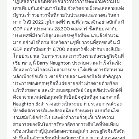
ปฏิเสธความจริงที่ซับซ้อนกว่าที่ว่าการพัฒนามีความไม่
เท่าเทียมกันอย่างมากในจีน จังหวัดชายฝั่งทะเลหลายแห่ง
มีฐานะร่ำรวยกว่าพื้นที่ภายในประเทศและทางตะวันตก
มาก ในปี 2022 ภูมิภาคที่ร่ำรวยที่สุดของจีนอย่างปักกิ่ง มี
GDP ต่อหัวประมาณ 28,300 ดอลลาร์ ซึ่งเทียบเท่ากับ
ประเทศที่มีรายได้สูงและเศรษฐกิจที่พัฒนาแล้วจำนวน
มาก อย่างไรก็ตาม จังหวัดกานซู่ที่ยากจนที่สุดของจีน มี
GDP ต่อหัวน้อยกว่า 6,700 ดอลลาร์ ซึ่งเท่ากับของลิเบีย
โดยประมาณ ในภาพรวมและการวิเคราะห์เศรษฐกิจจีนที่
เชี่ยวชาญนี้ Barry Naughton ประสบความสำเร็จในเชิง
ลึกและกว้างไกลจนไม่สามารถระบุได้เพียงการมีส่วนร่วม
หลักเพียงข้อเดียว เขาอธิบายสถานะของปัจจัยสำคัญทุก
ประการของเศรษฐกิจที่แผ่ขยายอย่างง่ายดายด้วยร้อย
แก้วที่ง่ายดาย และนำเสนอขุมทรัพย์ข้อมูลเชิงประจักษ์ที่
ดึงมาจากแหล่งข้อมูลหลักที่เป็นปัจจุบันที่สุด นอกจากนี้
Naughton ยังสำรวจอย่างเป็นระบบว่าประสบการณ์ของ
ทั้งอดีตจักรวรรดิและสังคมนิยมกำหนดรูปแบบเงื่อนไข
ร่วมสมัยได้อย่างไร และตั้งคำถามยั่วยุเกี่ยวกับความ
สามารถของจีนในการรักษาอัตราการเติบโตที่ทัดเทียม
หรือเหนือกว่าญี่ปุ่นหลังสงครามอยู่แล้ว เศรษฐกิจจีนซึ่งจัด
ทำขึ้นเป็นตำราเรียนมีน้ำหนักทางปัญญาและอำนาจคงอยู่