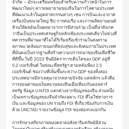
จำกัด – มักจะเตรียมพร้อมสำหรับความก้าวหน้าในการ
พัฒนาใหม่ๆ ความพยายามของจีนในการไล่ตามประเทศ
ที่พัฒนาแล้วในอุตสาหกรรมต่างๆ เช่น การบินและอวกาศ
เครื่องบินขนาดใหญ่ ชิป การต่อเรือ และการผลิตยานยนต์
ล้วนให้ผลอันเป็นผลมาจากการมีส่วนร่วม เป็นที่น่าสังเกต
ว่าจีนเป็นประเทศเศรษฐกิจหลักเพียงประเทศเดียวในช่วงสี่
ทศวรรษที่ผ่านมาที่ไม่ได้ริเริ่มหรือเข้าร่วมในสงคราม
สภาพแวดล้อมภายนอกที่สงบสุขและสังคมภายในประเทศ
ที่มั่นคงเป็นรากฐานที่สร้างความปรารถนาของจีนเพื่อชีวิต
ที่ดีขึ้น ในปี 2023 จีนมีอัตราการเติบโตของ GDP อยู่ที่
5.2 เปอร์เซ็นต์ ในขณะที่สหรัฐฯ ตามหลังเพียง 2.5
เปอร์เซ็นต์ ช่องว่างที่เพิ่มขึ้นระหว่าง GDP ของทั้งสอง
ประเทศอาจมีสาเหตุมาจากหลายปัจจัย แต่หลักๆ แล้วคือ
การอ่อนค่าของเงินหยวนของจีนเมื่อเทียบกับดอลลาร์
สหรัฐ ข้อมูล U.N.FDI แตกต่างจากข้อมูลของจีน ส่วนหนึ่ง
เป็นเพราะข้อมูลของจีนจำกัดเฉพาะ FDI ที่ไม่ใช่ทางการ
เงิน และข้อมูลของ UN รวมถึง FDI ที่เกี่ยวข้องกับการเงิน
ด้วย UNCTAD รายงานข้อมูล FDI ของฮ่องกงแยกกัน
การรักษาเสถียรภาพของตลาดอสังหาริมทรัพย์มีส่วน
โดยตรงในการเสริมสร้างงบดุลของครัวเรือน สร้างสภาพ