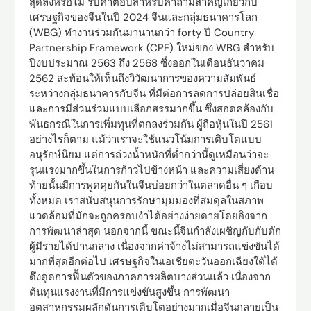
สุดลงหรือไม่ รับคำตอบสำหรับคำถามสำคัญเกี่ยวกับ
เศรษฐกิจของจีนในปี 2024 จีนและกลุ่มธนาคารโลก
(WBG) ทำงานร่วมกันมานานกว่า forty ปี Country
Partnership Framework (CPF) ใหม่ของ WBG สำหรับ
ปีงบประมาณ 2563 ถึง 2568 ซึ่งออกในเดือนธันวาคม
2562 สะท้อนให้เห็นถึงวิวัฒนาการของความสัมพันธ์
ระหว่างกลุ่มธนาคารกับจีน ที่มีต่อการลดการปล่อยสินเชื่อ
และการมีส่วนร่วมแบบเลือกสรรมากขึ้น ซึ่งสอดคล้องกับ
พันธกรณีในการเพิ่มทุนที่ตกลงร่วมกัน ผู้ถือหุ้นในปี 2561
อย่างไรก็ตาม แม้ว่าเราจะใช้แนวโน้มการเติบโตแบบ
อนุรักษ์นิยม แต่การถ่วงน้ำหนักที่ต่ำกว่านี้ดูเหมือนว่าจะ
รุนแรงมากขึ้นในการก้าวไปข้างหน้า และความเสี่ยงด้าน
ท้ายนั้นมีการพูดคุยกันในจีนบ่อยกว่าในตลาดอื่น ๆ เกือบ
ทั้งหมด เราสนับสนุนการรักษามุมมองที่สมดุลในสภาพ
แวดล้อมที่มักจะถูกครอบงำได้อย่างง่ายดายโดยอิงจาก
การพัฒนาล่าสุด นอกจากนี้ ขณะนี้จีนกำลังเผชิญกับกับดัก
ผู้มีรายได้ปานกลาง เนื่องจากค่าจ้างไม่สามารถแข่งขันได้
มากที่สุดอีกต่อไป เศรษฐกิจในเอเชียตะวันออกเฉียงใต้ได้
ดึงดูดการฟื้นตัวของภาคการผลิตบางส่วนแล้ว เนื่องจาก
ต้นทุนแรงงานที่มีการแข่งขันสูงขึ้น การพัฒนา
อุตสาหกรรมผลักดันการเติบโตอย่างมากเมื่อจีนกลายเป็น