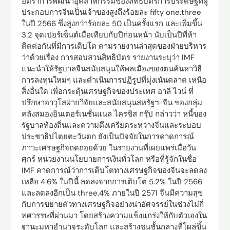
อัตราการพัฒนาอุตสาหกรรมของสิทธิบัตรการประดิษฐ์ที่ผู้
ประกอบการจีนเป็นเจ้าของสูงถึงร้อยละ fifty one.three
ในปี 2566 ซึ่งสูงกว่าร้อยละ 50 เป็นครั้งแรก และเพิ่มขึ้น
3.2 จุดเปอร์เซ็นต์เมื่อเทียบกับปีก่อนหน้า นับเป็นปีที่ห้า
ติดต่อกันที่มีการเติบโต ตามรายงานล่าสุดของฝ่ายบริหาร
ว่าด้วยเรื่อง การสอบสวนสิทธิบัตร รายงานระบุว่า IMF
แนะนำให้รัฐบาลจีนสนับสนุนให้พลเมืองของตนค้นหาวิธี
การลงทุนใหม่ๆ และดำเนินการปฏิรูปที่มุ่งเน้นตลาด เหนือ
สิ่งอื่นใด เพื่อกระตุ้นเศรษฐกิจของประเทศ อาลี ไวน์ ที่
ปรึกษาอาวุโสฝ่ายวิจัยและสนับสนุนสหรัฐฯ-จีน ของกลุ่ม
คลังสมองอินเตอร์เนชั่นแนล ไครซิส กรุ๊ป กล่าวว่า หนี้ของ
รัฐบาลท้องถิ่นและความตึงเครียดระหว่างจีนและระบอบ
ประชาธิปไตยตะวันตก ยังเป็นปัจจัยในการคาดการณ์
ภาวะเศรษฐกิจถดถอยด้วย ในรายงานที่เผยแพร่เมื่อวัน
ศุกร์ หน่วยงานนโยบายการเงินทั่วโลก หรือที่รู้จักในชื่อ
IMF คาดการณ์ว่าการเติบโตทางเศรษฐกิจของจีนจะลดลง
เหลือ 4.6% ในปีนี้ ลดลงจากการเติบโต 5.2% ในปี 2566
และลดลงอีกเป็น three.4% ภายในปี 2571 จีนมีความสุข
กับการขยายตัวทางเศรษฐกิจอย่างน่าอัศจรรย์ในช่วงไม่กี่
ทศวรรษที่ผ่านมา โดยสร้างความแข็งแกร่งให้กับตัวเองใน
ฐานะมหาอำนาจระดับโลก และสร้างชนชั้นกลางที่โผล่ขึ้น