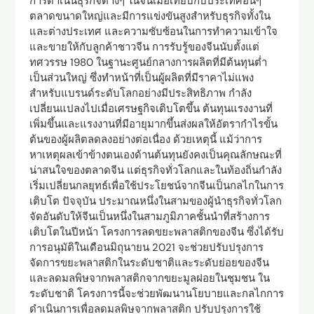
การดำเนินธุรกิจต่างๆ ในจีนเมื่อเทียบกับประเทศอื่นๆ
ตลาดขนาดใหญ่และมีการแข่งขันสูงสำหรับธุรกิจทั้งใน
และต่างประเทศ และความซับซ้อนในการทำความเข้าใจ
และขายให้กับลูกค้าชาวจีน การรับรู้ของจีนนับตั้งแต่
ทศวรรษ 1980 ในฐานะศูนย์กลางการผลิตที่มีต้นทุนต่ำ
เป็นส่วนใหญ่ ซึ่งทำหน้าที่เป็นผู้ผลิตที่มีราคาไม่แพง
สำหรับแบรนด์ระดับโลกอย่างมีประสิทธิภาพ กำลัง
เปลี่ยนแปลงไปเมื่อเศรษฐกิจเติบโตขึ้น ต้นทุนแรงงานที่
เพิ่มขึ้นและแรงงานที่มีอายุมากขึ้นส่งผลให้อัตรากำไรขั้น
ต้นของผู้ผลิตลดลงอย่างต่อเนื่อง ด้วยเหตุนี้ แม้ว่าการ
หาเหตุผลเข้าข้างตนเองด้านต้นทุนยังคงเป็นคุณลักษณะที่
น่าสนใจของตลาดจีน แต่ธุรกิจทั่วโลกและในท้องถิ่นกำลัง
เริ่มเปลี่ยนกลยุทธ์เพื่อใช้ประโยชน์จากจีนเป็นกลไกในการ
เติบโต ปัจจุบัน ประมาณหนึ่งในสามของผู้นำธุรกิจทั่วโลก
จัดอันดับให้จีนเป็นหนึ่งในสามภูมิภาคชั้นนำที่สร้างการ
เติบโตในปีหน้า โครงการลดขยะพลาสติกของจีน ซึ่งได้รับ
การอนุมัติในเดือนมิถุนายน 2021 จะช่วยปรับปรุงการ
จัดการขยะพลาสติกในระดับชาติและระดับย่อยของจีน
และลดมลพิษจากพลาสติกจากขยะมูลฝอยในชุมชน ใน
ระดับชาติ โครงการนี้จะช่วยพัฒนานโยบายและกลไกการ
ดำเนินการเพื่อลดมลพิษจากพลาสติก ปรับปรุงการใช้