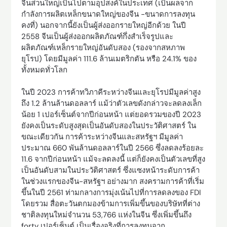
จีนส่วนใหญ่เป็นไปตามอุปสงค์ในประเทศ (เป็นผลจาก
กำลังการผลิตเหล็กขนาดใหญ่ของจีน -ขนาดการลงทุน
คงที่) นอกจากนี้ยังเป็นผู้ส่งออกรายใหญ่อีกด้วย ในปี
2558 จีนเป็นผู้ส่งออกผลิตภัณฑ์กึ่งสำเร็จรูปและ
ผลิตภัณฑ์เหล็กรายใหญ่อันดับสอง (รองจากสหภาพ
ยุโรป) โดยมีมูลค่า 111.6 ล้านเมตริกตัน หรือ 24.1% ของ
ทั้งหมดทั่วโลก
ในปี 2023 การค้าทวิภาคีระหว่างจีนและยุโรปมีมูลค่าสูง
ถึง 1.2 ล้านล้านดอลลาร์ แม้ว่าตัวเลขดังกล่าวจะลดลงเล็ก
น้อย 1 เปอร์เซ็นต์จากปีก่อนหน้า แต่ยอดรวมของปี 2023
ยังคงเป็นระดับสูงสุดเป็นอันดับสองในประวัติศาสตร์ ใน
ขณะเดียวกัน การค้าระหว่างจีนและสหรัฐฯ มีมูลค่า
ประมาณ 660 พันล้านดอลลาร์ในปี 2566 ซึ่งลดลงร้อยละ
11.6 จากปีก่อนหน้า แม้จะลดลงนี้ แต่ก็ยังคงเป็นตัวเลขที่สูง
เป็นอันดับสามในประวัติศาสตร์ ซึ่งแซงหน้าระดับการค้า
ในช่วงแรกของจีน-สหรัฐฯ อย่างมาก สงครามการค้าที่เริ่ม
ขึ้นในปี 2561 ท่ามกลางการมุ่งเน้นไปที่การลดลงของ FDI
โดยรวม สื่อตะวันตกมองข้ามการเพิ่มขึ้นของบริษัทที่ต่าง
ชาติลงทุนใหม่จำนวน 53,766 แห่งในจีน ซึ่งเพิ่มขึ้นถึง
forty เปอร์เซ็นต์ เป็นเรื่องจริงที่การลงทุนจาก