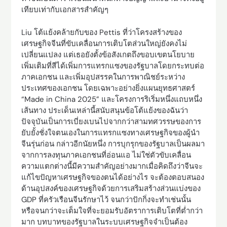
เทียบเท่ากับเอกสารสำคัญๆ
Liu โต้แย้งคล้ายกับของ Pettis ที่ว่าโครงสร้างของ
เศรษฐกิจจีนที่ขับเคลื่อนการเติบโตส่วนใหญ่ยังคงไม่
เปลี่ยนแปลง แต่เธอยังตั้งข้อสังเกตถึงขอบเขตนโยบาย
เพิ่มเติมที่สีได้เพิ่มการแทรกแซงของรัฐบาลโดยกระทบต่อ
ภาคเอกชน และเพิ่มอุปสรรคในการพาณิชย์ระหว่าง
ประเทศของเอกชน โดยเฉพาะอย่างยิ่งแผนยุทธศาสตร์
“Made in China 2025” และโครงการริเริ่มหนึ่งแถบหนึ่ง
เส้นทาง ประเด็นเหล่านี้สนับสนุนข้อโต้แย้งของฉันว่า
ปัจจุบันเป็นการเบี่ยงเบนไปจากกว่าสามทศวรรษของการ
ยับยั้งชั่งใจตนเองในการแทรกแซงทางเศรษฐกิจของผู้นำ
จีนรุ่นก่อน กล่าวอีกนัยหนึ่ง การบุกรุกของรัฐบาลเป็นผลมา
จากการลงทุนภาคเอกชนที่อ่อนแอ ไม่ใช่ตัวขับเคลื่อน
ความแตกต่างนี้มีความสำคัญอย่างมากเมื่อคิดถึงว่าจีนจะ
แก้ไขปัญหาเศรษฐกิจของตนได้อย่างไร จะต้องตอบสนอง
ด้านอุปสงค์ของเศรษฐกิจด้วยการเสริมสร้างส่วนแบ่งของ
GDP ที่ครัวเรือนจีนรักษาไว้ จนกว่าปักกิ่งจะทำเช่นนั้น
หรือจนกว่าจะเต็มใจที่จะยอมรับอัตราการเติบโตที่ต่ำกว่า
มาก บทบาทของรัฐบาลในระบบเศรษฐกิจจำเป็นต้อง