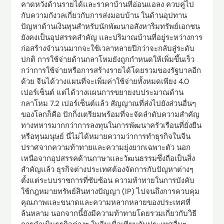
คาดหวังด้านรายได้และราคาบ้านที่อ่อนแอลง ควบคู่ไป
กับความกังวลเกี่ยวกับการส่งมอบบ้าน ในด้านอุปทาน
ปัญหาด้านเงินทุนสำหรับนักพัฒนาอสังหาริมทรัพย์เอกชน
ยังคงเป็นอุปสรรคสำคัญ และปริมาณบ้านที่อยู่ระหว่างการ
ก่อสร้างจำนวนมากจะใช้เวลาหลายปีกว่าจะกลับสู่ระดับ
ปกติ การใช้จ่ายด้านกลาโหมยังถูกกำหนดให้เพิ่มขึ้นเร็ว
กว่าการใช้จ่ายหรือการสร้างรายได้โดยรวมของรัฐบาลอีก
ด้วย จีนได้วางแผนที่จะเพิ่มค่าใช้จ่ายทั้งหมดเพียง 4.0
เปอร์เซ็นต์ แต่ได้วางแผนการขยายงบประมาณด้าน
กลาโหม 7.2 เปอร์เซ็นต์แล้ว สัญญาณที่ส่งไปยังส่วนอื่นๆ
ของโลกก็คือ ปักกิ่งเตรียมพร้อมที่จะจัดลำดับความสำคัญ
ทางทหารมากกว่าการลงทุนในการพัฒนาครัวเรือนที่ยั่งยืน
หรือทุนมนุษย์ นี่ไม่ได้หมายความว่าการทำธุรกิจในจีน
ปราศจากความท้าทายและความยุ่งยากเฉพาะตัว นอก
เหนือจากอุปสรรคด้านภาษาและวัฒนธรรมซึ่งถือเป็นสิ่ง
สำคัญแล้ว ธุรกิจต่างประเทศต้องจัดการกับปัญหาต่างๆ
ตั้งแต่ระบบราชการที่ซับซ้อน ความท้าทายในการบังคับ
ใช้กฎหมายทรัพย์สินทางปัญญา (IP) ไปจนถึงการควบคุม
คุณภาพและขนาดและความหลากหลายของประเทศที่
ล้นหลาม นอกจากนี้ยังมีความท้าทายโดยรวมเกี่ยวกับวิธี