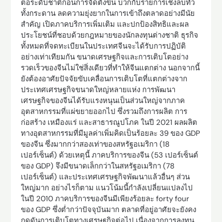
ต่อระดับชาติก่อนการจัดตั้งขึ้น บวกกับรายการเชิงลบทั่ว
ทั้งกระดาน ลดความยุ่งยากในการเข้าถึงตลาดอย่างมีนัย
สำคัญ เปิดภาคบริการเพิ่มเติม และปกป้องสิทธิและผล
ประโยชน์ที่ชอบด้วยกฎหมายของนักลงทุนต่างชาติ ธุรกิจ
ทั้งหมดที่จดทะเบียนในประเทศจีนจะได้รับการปฏิบัติ
อย่างเท่าเทียมกัน ขนาดเศรษฐกิจและการเติบโตอย่าง
รวดเร็วของจีนไม่ใช่สิ่งเดียวที่ทำให้จีนแตกต่าง นอกจากนี้
ยังต้องอาศัยปัจจัยขับเคลื่อนการเติบโตที่แตกต่างจาก
ประเทศเศรษฐกิจขนาดใหญ่หลายแห่ง การพัฒนา
เศรษฐกิจของจีนได้รับแรงหนุนเป็นส่วนใหญ่จากภาค
อุตสาหกรรมที่แผ่ขยายออกไป ซึ่งรวมถึงการผลิต การ
ก่อสร้าง เหมืองแร่ และสาธารณูปโภค ในปี 2021 ผลผลิต
ทางอุตสาหกรรมที่มีมูลค่าเพิ่มคิดเป็นร้อยละ 39 ของ GDP
ของจีน ซึ่งมากกว่าสองเท่าของสหรัฐอเมริกา (18
เปอร์เซ็นต์) ด้วยเหตุนี้ ภาคบริการของจีน (53 เปอร์เซ็นต์
ของ GDP) จึงมีขนาดเล็กกว่าในสหรัฐอเมริกา (78
เปอร์เซ็นต์) และประเทศเศรษฐกิจพัฒนาแล้วอื่นๆ ส่วน
ใหญ่มาก อย่างไรก็ตาม แนวโน้มนี้กำลังเปลี่ยนแปลงไป
ในปี 2010 ภาคบริการของจีนมีเพียงร้อยละ forty four
ของ GDP ซึ่งต่ำกว่าปัจจุบันมาก ตลาดที่อยู่อาศัยจะยังคง
กดดันการเติบโตทางเศรษฐกิจต่อไป เนื่องจากการลงทุน