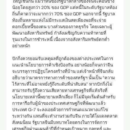
ใหญ่เช่นกัน แม้ว่าหนี้ของรัฐบาลกลางของจีนจะค่อนข้าง
น้อยโดยสูงกว่า 20% ของ GDP แต่หนี้ในระดับรัฐบาลท้อง
ถิ่นก็คาดว่าจะมากกว่า 70% ของ GDP นอกจากนี้ รัฐบาล
ท้องถิ่นหลายแห่งไม่มีกระแสเงินสดเพียงพอที่จะจ่าย
ดอกเบี้ยหนี้ของตน บางส่วนของภาคธุรกิจ โดยเฉพาะผู้
พัฒนาอสังหาริมทรัพย์ กำลังเผชิญกับความท้าทายที่
รุนแรงในการชำระหนี้ เนื่องจากอสังหาริมทรัพย์ตกต่ำ
อย่างหนัก
ปักกิ่งควรยอมรับเหตุผลที่ถูกต้องของต่างประเทศในการ
แนะนำนโยบายการค้าเชิงป้องกัน อย่างน้อยก็จนกว่าจีน
จะบรรลุการปฏิรูปโครงสร้างที่บ้าน แต่เจ้าหน้าที่จีนกลับ
อธิบายว่ามาตรการทางการค้าของสหรัฐฯ นั้นเป็น “ความ
ไร้สาระที่ไม่อาจหยั่งรู้ถึงระดับที่น่าสับสน” หากปักกิ่งไม่
สามารถรับรู้ถึงความเสียหายทางเศรษฐกิจที่แท้จริงที่
นโยบายเหล่านี้พยายามหลีกเลี่ยง ก็ไม่มีจุดเริ่มต้นสำหรับ
การหารือกับผู้นำของประเทศเศรษฐกิจที่พัฒนาแล้ว
ประเทศ G-7 จะลงเอยด้วยการกำหนดแนวทางแก้ไข
ระหว่างกัน แทนที่จะทำงานร่วมกับจีน ภายใต้โมเดลตลาด
สังคมนิยม รัฐบาลจีนมีบทบาทโดยตรงในการจัดการ
เศรษฐกิจผ่านแผนห้าปีที่กำหนดเป้าหมาย กลยุทธ์ และ