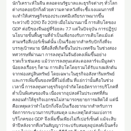
นักวิเคราะห์ในจีน ตลอดจนรัฐบาลและธุรกิจต่างๆ ทั่วโลก
ต่างรอคอยปักกิ่งด้วยความคาดหวังที่จะชี้แจงแผนการที่
จะทำให้เศรษฐกิจของประเทศมีเสถียรภาพมากขึ้น
ระหว่างปี 2010 ถึง 2019 เมื่อไม่นานมานี้ การเติบโตของ
GDP ต่อปีของจีนอยู่ที่ร้อยละ 7.7 แต่ในปัจจุบัน การปฏิรูป
นโยบายขั้นพื้นฐานที่จำเป็นเพื่อรองรับการเติบโตแม้แต่
สามหรือสี่เปอร์เซ็นต์นั้น เป็นเรื่องยากสำหรับปักกิ่งที่จะ
บรรลุเป้าหมาย นี่คือสิ่งที่เกิดขึ้นในประเทศจีน ในช่วงสอง
ทศวรรษที่ผ่านมา การลงทุนในจีนยังคงเพิ่มขึ้นอย่าง
รวดเร็วเช่นเคย แม้ว่าการลงทุนแต่ละดอลลาร์จะมีมูลค่า
น้อยลงเรื่อยๆ ก็ตาม การเติบโตโดยรวมได้รับแรงผลักดัน
จากฟองสบู่สินทรัพย์ โดยเฉพาะในธุรกิจอสังหาริมทรัพย์
และการเพิ่มขึ้นของหนี้ที่ไม่ยั่งยืน ที่แย่กว่านั้นคือในช่วง
เวลานี้ การลงทุนทางธุรกิจถูกจำกัดโดยอัตราการบริโภคที่
ต่ำเป็นพิเศษของจีน เนื่องจากอุปสงค์ในประเทศที่สั่น
คลอนทำให้ธุรกิจเอกชนไม่สามารถขยายการผลิตได้ แต่นี่
คือเหตุผลว่าทำไมปักกิ่งจึงเป็นเรื่องยากมากสำหรับการ
จัดการกระบวนการปรับสมดุล และเหตุใดส่วนแบ่งการ
บริโภคของ GDP จึงเพิ่มขึ้นเพียงไม่กี่เปอร์เซ็นต์ แม้จะสิบ
ห้าปีหลังจากที่เหวินสัญญาว่าจะปรับสมดุลอุปสงค์เป็นครั้ง