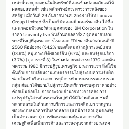
เหล่านั้นจะถูกลงทุนในสินทรัพย์ที่ค่อนข้างปลอดภัยแต่ให้
ผลตอบแทนต่ำ เช่น หลักทรัพย์กระทรวงการคลังของ
สหรัฐฯ เมื่อวันที่ 29 กันยายน พ.ศ. 2548 บริษัท Lenovo
Group Limited ซึ่งเป็นบริษัทคอมพิวเตอร์ของจีน ได้ซื้อ
แผนกคอมพิวเตอร์ส่วนบุคคลของ IBM Corporation ใน
ราคา 1.seventy five พันล้านดอลลาร์37 จุดหมายปลาย
ทางที่ใหญ่ที่สุดของการไหลออก FDI ของจีนสะสมจนถึงปี
2560 คือฮ่องกง (54.2% ของทั้งหมด) หมู่เกาะเคย์แมน
(13.9%) หมู่เกาะบริติชเวอร์จิน (6.7%) และสหรัฐอเมริกา
(3.7%) (ดูตารางที่ 3) ในช่วงปลายทศวรรษ 1970 และต้น
ทศวรรษ 1980 มีการปฏิรูปเศรษฐกิจ ประการแรก สิ่งนี้เริ่ม
ต้นด้วยการเปลี่ยนงานเกษตรกรรมไปสู่ระบบความรับผิด
ชอบในครัวเรือน และการยุติการทำเกษตรกรรมแบบรวม
กลุ่ม ต่อมาได้ขยายไปสู่การเปิดเสรีการควบคุมราคาอย่าง
ค่อยเป็นค่อยไป การกระจายอำนาจทางการคลัง การ
แปรรูปรัฐวิสาหกิจขนาดใหญ่ทำให้มีวิสาหกิจเอกชนที่
หลากหลายในด้านการบริการและการผลิตเบา รากฐาน
ของระบบธนาคารที่หลากหลาย (แต่มีการควบคุมของรัฐ
เป็นจำนวนมาก) การพัฒนาตลาดหุ้น และการเปิด
เศรษฐกิจเพื่อเพิ่มการค้าและการลงทุนจากต่างประเทศ