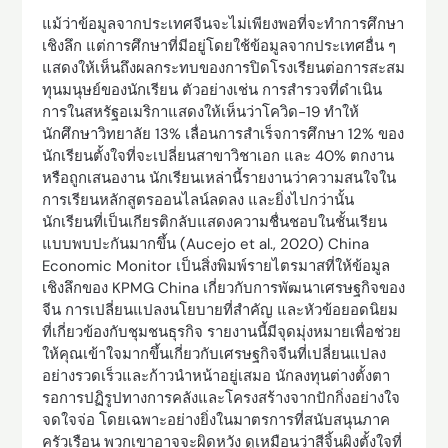
แม้ว่าข้อมูลจากประเทศจีนจะไม่เพียงพอที่จะทำการศึกษา
เชิงลึก แต่การศึกษาที่มีอยู่โดยใช้ข้อมูลจากประเทศอื่น ๆ
แสดงให้เห็นถึงผลกระทบของการปิดโรงเรียนต่อการสะสม
ทุนมนุษย์ของนักเรียน ตัวอย่างเช่น การสำรวจที่ดำเนิน
การในสหรัฐอเมริกาแสดงให้เห็นว่าโควิด-19 ทำให้
นักศึกษาวิทยาลัย 13% เลื่อนการสำเร็จการศึกษา 12% ของ
นักเรียนตั้งใจที่จะเปลี่ยนสาขาวิชาเอก และ 40% ตกงาน
หรือถูกเสนองาน นักเรียนเหล่านี้รายงานว่าความสนใจใน
การเรียนหลักสูตรออนไลน์ลดลง และยิ่งไปกว่านั้น
นักเรียนที่เป็นเกียรติกลับแสดงความชื่นชอบในชั้นเรียน
แบบพบปะกันมากขึ้น (Aucejo et al., 2020) China
Economic Monitor เป็นสิ่งพิมพ์รายไตรมาสที่ให้ข้อมูล
เชิงลึกของ KPMG China เกี่ยวกับการพัฒนาเศรษฐกิจของ
จีน การเปลี่ยนแปลงนโยบายที่สำคัญ และหัวข้อยอดนิยม
ที่เกี่ยวข้องกับชุมชนธุรกิจ รายงานนี้มีจุดมุ่งหมายเพื่อช่วย
ให้คุณเข้าใจมากขึ้นเกี่ยวกับเศรษฐกิจจีนที่เปลี่ยนแปลง
อย่างรวดเร็วและก้าวนำหน้าอยู่เสมอ นักลงทุนต่างตั้งตา
รอการปฏิรูปทางการคลังและโครงสร้างจากปักกิ่งอย่างใจ
จดใจจ่อ โดยเฉพาะอย่างยิ่งในมาตรการที่สนับสนุนภาค
ครัวเรือน พวกเขาอาจจะผิดหวัง ดูเหมือนว่าสีจิ้นผิงตั้งใจที่