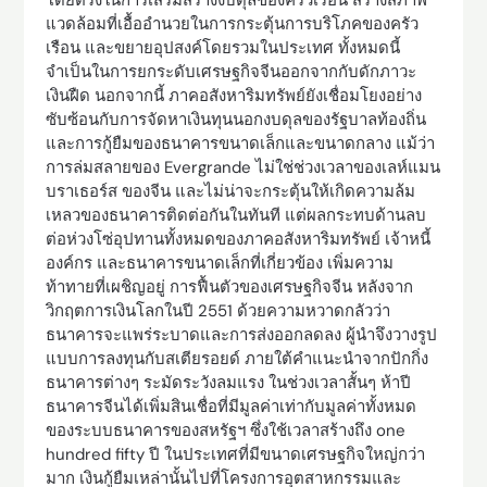
แวดล้อมที่เอื้ออำนวยในการกระตุ้นการบริโภคของครัว
เรือน และขยายอุปสงค์โดยรวมในประเทศ ทั้งหมดนี้
จำเป็นในการยกระดับเศรษฐกิจจีนออกจากกับดักภาวะ
เงินฝืด นอกจากนี้ ภาคอสังหาริมทรัพย์ยังเชื่อมโยงอย่าง
ซับซ้อนกับการจัดหาเงินทุนนอกงบดุลของรัฐบาลท้องถิ่น
และการกู้ยืมของธนาคารขนาดเล็กและขนาดกลาง แม้ว่า
การล่มสลายของ Evergrande ไม่ใช่ช่วงเวลาของเลห์แมน
บราเธอร์ส ของจีน และไม่น่าจะกระตุ้นให้เกิดความล้ม
เหลวของธนาคารติดต่อกันในทันที แต่ผลกระทบด้านลบ
ต่อห่วงโซ่อุปทานทั้งหมดของภาคอสังหาริมทรัพย์ เจ้าหนี้
องค์กร และธนาคารขนาดเล็กที่เกี่ยวข้อง เพิ่มความ
ท้าทายที่เผชิญอยู่ การฟื้นตัวของเศรษฐกิจจีน หลังจาก
วิกฤตการเงินโลกในปี 2551 ด้วยความหวาดกลัวว่า
ธนาคารจะแพร่ระบาดและการส่งออกลดลง ผู้นำจึงวางรูป
แบบการลงทุนกับสเตียรอยด์ ภายใต้คำแนะนำจากปักกิ่ง
ธนาคารต่างๆ ระมัดระวังลมแรง ในช่วงเวลาสั้นๆ ห้าปี
ธนาคารจีนได้เพิ่มสินเชื่อที่มีมูลค่าเท่ากับมูลค่าทั้งหมด
ของระบบธนาคารของสหรัฐฯ ซึ่งใช้เวลาสร้างถึง one
hundred fifty ปี ในประเทศที่มีขนาดเศรษฐกิจใหญ่กว่า
มาก เงินกู้ยืมเหล่านั้นไปที่โครงการอุตสาหกรรมและ