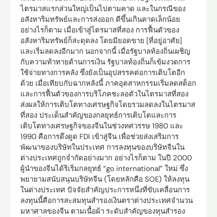
ไตรมาสแรกส่วนใหญ่เป็นไปตามคาด และในกรณีของ
อสังหาริมทรัพย์และการส่งออก ดีขึ้นเกินคาดเล็กน้อย
อย่างไรก็ตาม เมื่อเข้าสู่ไตรมาสที่สอง การฟื้นตัวของ
อสังหาริมทรัพย์ก็สะดุดลง โดยมียอดขาย [ที่อยู่อาศัย]
และเริ่มลดลงอีกมาก นอกจากนี้ เมื่อรัฐบาลท้องถิ่นเผชิญ
กับความท้าทายด้านการเงิน รัฐบาลท้องถิ่นก็เข้มงวดการ
ใช้จ่ายทางการคลัง ซึ่งยังเป็นอุปสรรคต่อการเติบโตอีก
ด้วย เมื่อเทียบกับฉากหลังนี้ ภาคอุตสาหกรรมเริ่มลดสต็อก
และการฟื้นตัวของการบริโภคชะลอตัวในไตรมาสที่สอง
ส่งผลให้การเติบโตทางเศรษฐกิจโดยรวมลดลงในไตรมาส
ที่สอง ประเด็นสำคัญของกลยุทธ์การเติบโตและการ
เติบโตทางเศรษฐกิจของจีนในช่วงทศวรรษ 1980 และ
1990 คือการดึงดูด FDI เข้าสู่จีน เพื่อช่วยส่งเสริมการ
พัฒนาของบริษัทในประเทศ การลงทุนของบริษัทจีนใน
ต่างประเทศถูกจำกัดอย่างมาก อย่างไรก็ตาม ในปี 2000
ผู้นำของจีนได้ริเริ่มกลยุทธ์ “go international” ใหม่ ซึ่ง
พยายามสนับสนุนบริษัทจีน (โดยหลักคือ SOE) ให้ลงทุน
ในต่างประเทศ ปัจจัยสำคัญประการหนึ่งที่ขับเคลื่อนการ
ลงทุนนี้คือการสะสมทุนสำรองเงินตราต่างประเทศจำนวน
มหาศาลของจีน ตามเนื้อผ้า ระดับสำคัญของทุนสำรอง