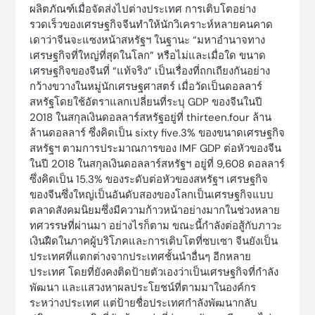
ผลิตภัณฑ์เมื่อจัดส่งไปต่างประเทศ การเติบโตอย่าง
รวดเร็วของเศรษฐกิจจีนทำให้นักวิเคราะห์หลายคนคาด
เดาว่าจีนจะแซงหน้าสหรัฐฯ ในฐานะ “มหาอำนาจทาง
เศรษฐกิจที่ใหญ่ที่สุดในโลก” หรือไม่และเมื่อใด ขนาด
เศรษฐกิจของจีนที่ “แท้จริง” เป็นเรื่องที่ถกเถียงกันอย่าง
กว้างขวางในหมู่นักเศรษฐศาสตร์ เมื่อวัดเป็นดอลลาร์
สหรัฐโดยใช้อัตราแลกเปลี่ยนที่ระบุ GDP ของจีนในปี
2018 ในสกุลเงินดอลลาร์สหรัฐอยู่ที่ thirteen.four ล้าน
ล้านดอลลาร์ ซึ่งคิดเป็น sixty five.3% ของขนาดเศรษฐกิจ
สหรัฐฯ ตามการประมาณการของ IMF GDP ต่อหัวของจีน
ในปี 2018 ในสกุลเงินดอลลาร์สหรัฐฯ อยู่ที่ 9,608 ดอลลาร์
ซึ่งคิดเป็น 15.3% ของระดับต่อหัวของสหรัฐฯ เศรษฐกิจ
ของจีนซึ่งใหญ่เป็นอันดับสองของโลกเป็นเศรษฐกิจแบบ
ตลาดสังคมนิยมซึ่งมีความก้าวหน้าอย่างมากในช่วงหลาย
ทศวรรษที่ผ่านมา อย่างไรก็ตาม ขณะนี้กำลังต่อสู้กับภาวะ
เงินฝืดในภาคผู้บริโภคและการเติบโตที่ซบเซา จีนยังเป็น
ประเทศที่แตกต่างจากประเทศชั้นนำอื่นๆ อีกหลาย
ประเทศ โดยที่ยังคงติดป้ายตัวเองว่าเป็นเศรษฐกิจที่กำลัง
พัฒนา และแสวงหาผลประโยชน์ที่ตามมาในองค์กร
ระหว่างประเทศ แต่ป้ายชื่อประเทศกำลังพัฒนากลับ