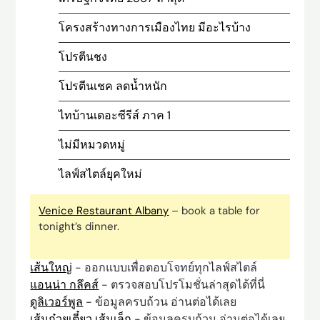
โครงสร้างทางการเมืองไทย มีอะไรบ้าง
โปรตีนชง
โปรตีนเชค ลดน้ำหนัก
ไทบ้านเดอะซีรีส์ ภาค 1
ไม่มีหมวดหมู่
ไลฟ์สไตล์ยุคใหม่
Venice Restaurant Albany
– book a table for
tonight’s dinner.
เส้นใหญ่
- ออกแบบเพื่อตอบโจทย์ทุกไลฟ์สไตล์
แอนน่า กลึคส์
- ตรวจสอบโปรโมชั่นล่าสุดได้ที่นี่
ดูลิเวอร์พูล
- ข้อมูลครบถ้วน อ่านต่อได้เลย
เส้นก๋วยเตี๋ยว เส้นเล็ก
- ข้อมูลครบถ้วน อ่านต่อได้เลย