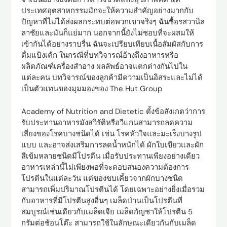
ประเทศอุตสาหกรรมมักจะให้ความสำคัญอย่างมากกับ
ปัญหาที่ไม่ได้ส่งผลกระทบต่อพวกเขาจริงๆ ฉันซื้อรสวานิล
ลาชัยและมันก็แย่มาก นอกจากนี้ยังไม่ชอบที่จะผสมให้
เข้ากันได้อย่างราบรื่น ฉันจะเปรียบเทียบเนื้อสัมผัสกับการ
ดื่มแป้งเค้ก ในกรณีที่บทวิจารณ์อ้างถึงอาหารหรือ
ผลิตภัณฑ์เครื่องสำอาง ผลลัพธ์อาจแตกต่างกันไปใน
แต่ละคน บทวิจารณ์ของลูกค้ามีความเป็นอิสระและไม่ได้
เป็นตัวแทนของมุมมองของ The Hut Group
Academy of Nutrition and Dietetic ตั้งข้อสังเกตว่าการ
รับประทานอาหารมังสวิรัติหรือวีแกนสามารถลดความ
เสี่ยงของโรคบางชนิดได้ เช่น โรคหัวใจและมะเร็งบางรูป
แบบ และอาจส่งเสริมการลดน้ำหนักได้ ผักใบเขียวและผัก
สีเข้มหลายชนิดมีโปรตีน เมื่อรับประทานเพียงอย่างเดียว
อาหารเหล่านี้ไม่เพียงพอที่จะตอบสนองความต้องการ
โปรตีนในแต่ละวัน แต่ของขบเคี้ยวจากผักบางชนิด
สามารถเพิ่มปริมาณโปรตีนได้ โดยเฉพาะอย่างยิ่งเมื่อรวม
กับอาหารที่มีโปรตีนสูงอื่นๆ เมล็ดป่านเป็นโปรตีนที่
สมบูรณ์เช่นเดียวกับเมล็ดเจีย เมล็ดกัญชาให้โปรตีน 5
กรัมต่อช้อนโต๊ะ สามารถใช้ในลักษณะเดียวกันกับเมล็ด