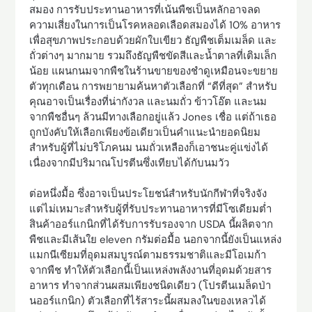
สมอง การรับประทานอาหารที่เน้นพืชเป็นหลักอาจลด
ความเสี่ยงในการเป็นโรคหลอดเลือดสมองได้ 10% อาหาร
เพื่อสุขภาพประกอบด้วยผักใบเขียว ธัญพืชเต็มเมล็ด และ
ถั่วต่างๆ มากมาย รวมถึงธัญพืชขัดสีและน้ำตาลที่เติมเล็ก
น้อย แผนกนมจากพืชในร้านขายของชำดูเหมือนจะขยาย
ตัวทุกเดือน การพยายามค้นหาตัวเลือกที่ “ดีที่สุด” สำหรับ
คุณอาจเป็นเรื่องที่น่ากังวล และนมถั่ว ข้าวโอ๊ต และนม
จากพืชอื่นๆ ล้วนมีทางเลือกอยู่แล้ว Jones เชื่อ แต่ถ้าเธอ
ถูกบังคับให้เลือกเพียงข้อเดียวเป็นคำแนะนำยอดนิยม
สำหรับผู้ที่ไม่บริโภคนม นมถั่วเหลืองก็เอาชนะคู่แข่งได้
เนื่องจากมีปริมาณโปรตีนซึ่งเทียบได้กับนมวัว
ต่อหนึ่งมื้อ ซึ่งอาจเป็นประโยชน์สำหรับนักกีฬาที่จริงจัง
แต่ไม่เหมาะสำหรับผู้ที่รับประทานอาหารที่มีโซเดียมต่ำ
สินค้าออร์แกนิกที่ได้รับการรับรองจาก USDA นี้ผลิตจาก
พืชและมีเส้นใย eleven กรัมต่อมื้อ นอกจากนี้ยังเป็นแหล่ง
แมกนีเซียมที่อุดมสมบูรณ์ตามธรรมชาติและมีโอเมก้า
จากพืช ทำให้ตัวเลือกนี้เป็นแหล่งพลังงานที่อุดมด้วยสาร
อาหาร ทำจากส่วนผสมเพียงชนิดเดียว (โปรตีนเมล็ดป่า
นออร์แกนิก) ตัวเลือกที่ไร้สาระนี้ผสมลงในของเหลวได้