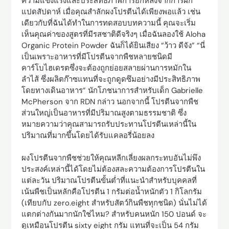
ความแข็งแรงและประสิทธิภาพการยกหลังจากการฝึก
แปดสัปดาห์ เมื่อคุณสำลักผงโปรตีนได้เพียงพอแล้ว เช่น
เดียวกับที่ฉันได้ทำในการทดสอบบทความนี้ คุณจะเริ่ม
เห็นคุณค่าของสูตรที่มีรสชาติดีจริงๆ เมื่อฉันลองใช้ Aloha
Organic Protein Powder ฉันก็ได้ยินเสียง “ว้าว ดีจัง” “นี่
เป็นเพราะอาหารที่มีโปรตีนจากพืชหลายชนิดมี
คาร์โบไฮเดรตซึ่งจะต้องถูกย่อยสลายผ่านการหมักใน
ลำไส้ ซึ่งผลิตก๊าซแทนที่จะถูกดูดซึมอย่างมีประสิทธิภาพ
โดยทางเดินอาหาร” นักโภชนาการสำหรับเด็ก Gabrielle
McPherson จาก RDN กล่าว นอกจากนี้ โปรตีนจากพืช
ส่วนใหญ่เป็นอาหารที่มีปริมาณสูงตามธรรมชาติ ซึ่ง
หมายความว่าคุณสามารถรับประทานโปรตีนเหล่านี้ใน
ปริมาณที่มากขึ้นโดยได้รับแคลอรี่น้อยลง
ผงโปรตีนจากพืชช่วยให้คุณหลีกเลี่ยงผลกระทบอันไม่พึง
ประสงค์เหล่านี้ได้โดยไม่ต้องสละความต้องการโปรตีนใน
แต่ละวัน ปริมาณโปรตีนขั้นต่ำที่แนะนำสำหรับบุคคลที่
เน้นพืชเป็นหลักคือโปรตีน 1 กรัมต่อน้ำหนักตัว 1 กิโลกรัม
(เทียบกับ zero.eight สำหรับสัตว์กินพืชทุกชนิด) นั่นไม่ได้
แตกต่างกันมากนักใช่ไหม? สำหรับคนหนัก 150 ปอนด์ จะ
ดูเหมือนโปรตีน sixty eight กรัม แทนที่จะเป็น 54 กรัม