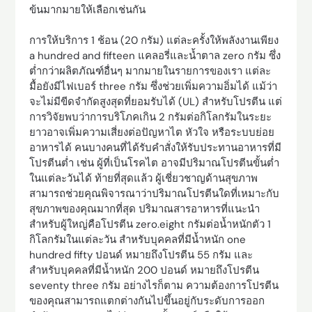
ข้นมากมายให้เลือกเช่นกัน
การให้บริการ 1 ช้อน (20 กรัม) แต่ละครั้งให้พลังงานเพียง
a hundred and fifteen แคลอรี่และน้ำตาล zero กรัม ซึ่ง
ต่ำกว่าผลิตภัณฑ์อื่นๆ มากมายในรายการของเรา แต่ละ
มื้อยังมีไฟเบอร์ three กรัม ซึ่งช่วยเพิ่มความอิ่มได้ แม้ว่า
จะไม่มีขีดจำกัดสูงสุดที่ยอมรับได้ (UL) สำหรับโปรตีน แต่
การวิจัยพบว่าการบริโภคเกิน 2 กรัมต่อกิโลกรัมในระยะ
ยาวอาจเพิ่มความเสี่ยงต่อปัญหาไต หัวใจ หรือระบบย่อย
อาหารได้ คนบางคนที่ได้รับคำสั่งให้รับประทานอาหารที่มี
โปรตีนต่ำ เช่น ผู้ที่เป็นโรคไต อาจมีปริมาณโปรตีนขั้นต่ำ
ในแต่ละวันได้ ท้ายที่สุดแล้ว ผู้เชี่ยวชาญด้านสุขภาพ
สามารถช่วยคุณพิจารณาว่าปริมาณโปรตีนใดที่เหมาะกับ
สุขภาพของคุณมากที่สุด ปริมาณสารอาหารที่แนะนำ
สำหรับผู้ใหญ่คือโปรตีน zero.eight กรัมต่อน้ำหนักตัว 1
กิโลกรัมในแต่ละวัน สำหรับบุคคลที่มีน้ำหนัก one
hundred fifty ปอนด์ หมายถึงโปรตีน 55 กรัม และ
สำหรับบุคคลที่มีน้ำหนัก 200 ปอนด์ หมายถึงโปรตีน
seventy three กรัม อย่างไรก็ตาม ความต้องการโปรตีน
ของคุณสามารถแตกต่างกันไปขึ้นอยู่กับระดับการออก