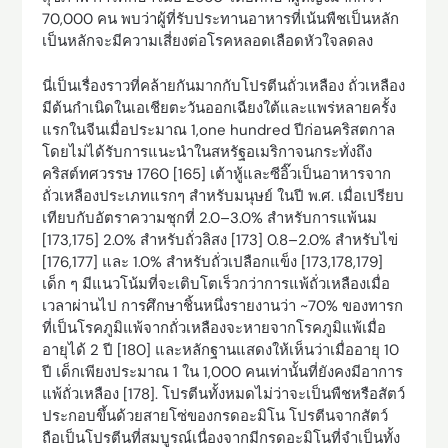
70,000 คน พบว่าผู้ที่รับประทานอาหารที่เน้นพืชเป็นหลัก
เป็นหลักจะมีความเสี่ยงต่อโรคหลอดเลือดหัวใจลดลง
นี่เป็นเรื่องราวที่คล้ายกันมากกับโปรตีนถั่วเหลือง ถั่วเหลือง
มีต้นกำเนิดในเอเชียตะวันออกเฉียงใต้และแพร่หลายครั้ง
แรกในจีนเมื่อประมาณ 1,one hundred ปีก่อนคริสตกาล
โดยไม่ได้รับการแนะนำในสหรัฐอเมริกาจนกระทั่งถึง
คริสต์ทศวรรษ 1760 [165] เต้าหู้และซีอิ๊วเป็นอาหารจาก
ถั่วเหลืองประเภทแรกๆ สำหรับมนุษย์ ในปี พ.ศ. เมื่อเปรียบ
เทียบกับอัตราความชุกที่ 2.0–3.0% สำหรับการแพ้นม
[173,175] 2.0% สำหรับถั่วลิสง [173] 0.8–2.0% สำหรับไข่
[176,177] และ 1.0% สำหรับถั่วเปลือกแข็ง [173,178,179]
เด็ก ๆ มีแนวโน้มที่จะเติบโตเร็วกว่าการแพ้ถั่วเหลืองเมื่อ
เวลาผ่านไป การศึกษาชิ้นหนึ่งรายงานว่า ~70% ของทารก
ที่เป็นโรคภูมิแพ้จากถั่วเหลืองจะหายจากโรคภูมิแพ้เมื่อ
อายุได้ 2 ปี [180] และหลักฐานแสดงให้เห็นว่าเมื่ออายุ 10
ปี เด็กเพียงประมาณ 1 ใน 1,000 คนเท่านั้นที่ยังคงมีอาการ
แพ้ถั่วเหลือง [178]. โปรตีนทั้งหมดไม่ว่าจะเป็นพืชหรือสัตว์
ประกอบขึ้นด้วยสายโซ่ของกรดอะมิโน โปรตีนจากสัตว์
ถือเป็นโปรตีนที่สมบูรณ์เนื่องจากมีกรดอะมิโนที่จำเป็นทั้ง