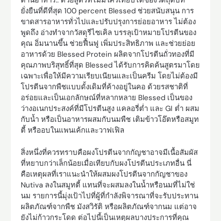
ด้านอาหาร.. ด้วยสูตรที่ไม่มีใครเทียบได้ของวัตถุดิบที่
ยั่งยืนที่ดีที่สุด 100 percent Blessed ช่วยสนับสนุน การ
ขาดสารอาหารทั่วไปและปรับปรุงการย่อยอาหาร ไม่ต้อง
พูดถึง อ่างทำจากวัสดุรีไซเคิล บรรลุเป้าหมายโปรตีนของ
คุณ อิ่มนานขึ้น ช่วยฟื้นฟู เพิ่มประสิทธิภาพ และช่วยย่อย
อาหารด้วย Blessed Protein ผลิตจากโปรตีนถั่วทองที่มี
คุณภาพบริสุทธิ์ที่สุด Blessed ได้รับการคิดค้นสูตรมาโดย
เฉพาะเพื่อให้มีความเรียบเนียนและเป็นครีม โดยไม่ต้องมี
โปรตีนจากพืชแบบดั้งเดิมที่ค้างอยู่ในคอ ด้วยรสชาติที่
อร่อยและเป็นเอกลักษณ์ที่หลากหลาย Blessed เป็นของ
ว่างอเนกประสงค์ที่มีโปรตีนสูง แคลอรี่ต่ำ และ GI ต่ำ ผสม
กับน้ำ หรือเป็นอาหารผสมกับนมพืช เติมข้าวโอ๊ตหรือสมูท
ตี้ หรืออบในแพนเค้กและวาฟเฟิล
สิ่งหนึ่งที่ควรทราบคือผงโปรตีนจากกัญชาอาจมีเนื้อสัมผัส
ที่หยาบกว่าเล็กน้อยเมื่อเทียบกับผงโปรตีนประเภทอื่น นี่
คือเหตุผลที่เราแนะนำให้ผสมผงโปรตีนจากกัญชาของ
Nutiva ลงในสมูทตี้ แทนที่จะผสมลงในน้ำหรือนมที่ไม่ใช่
นม รายการนี้มุ่งเป้าไปที่ผู้ที่กำลังพิจารณาที่จะรับประทาน
ผลิตภัณฑ์จากพืช มังสวิรัติ หรือผลิตภัณฑ์จากนม แต่อาจ
ยังไม่ก้าวกระโดด ต่อไปนี้เป็นเหตุผลบางประการที่คุณ