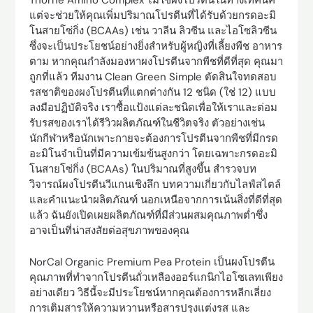
Thorne Amino Complex ไม่ใช่ผงโปรตีนในทางเทคนิค
แต่จะช่วยให้คุณเพิ่มปริมาณโปรตีนที่ได้รับด้วยกรดอะมิ
โนสายโซ่กิ่ง (BCAAs) เช่น วาลีน ลิวซีน และไอโซลิวซีน
ซึ่งจะเป็นประโยชน์อย่างยิ่งสำหรับผู้หญิงที่เลี้ยงพืช อาหาร
ตาม หากคุณกำลังมองหาผงโปรตีนจากพืชที่ดีที่สุด คุณมา
ถูกที่แล้ว ทีมงาน Clean Green Simple ตัดสินใจทดสอบ
รสชาติของผงโปรตีนที่แตกต่างกัน 12 ชนิด (ใช่ 12) แบบ
ลงมือปฏิบัติจริง เราซื้อแป้งแต่ละชนิดเพื่อให้เราและต่อม
รับรสของเราได้รีวิวผลิตภัณฑ์ในชีวิตจริง ตัวอย่างเช่น
นักกีฬาหรือนักเพาะกายจะต้องการโปรตีนจากพืชที่มีกรด
อะมิโนจำเป็นที่มีความเข้มข้นสูงกว่า โดยเฉพาะกรดอะมิ
โนสายโซ่กิ่ง (BCAAs) ในปริมาณที่สูงขึ้น สำรวจบท
วิจารณ์ผงโปรตีนวีแกนเชิงลึก บทความเกี่ยวกับไลฟ์สไตล์
และคำแนะนำผลิตภัณฑ์ นอกเหนือจากการเน้นสิ่งที่ดีที่สุด
แล้ว ฉันยังเปิดเผยผลิตภัณฑ์ที่มีส่วนผสมคุณภาพต่ำซึ่ง
อาจเป็นที่น่าสงสัยต่อสุขภาพของคุณ
NorCal Organic Premium Pea Protein เป็นผงโปรตีน
คุณภาพที่ทำจากโปรตีนถั่วเหลืองออร์แกนิกไอโซเลทเพียง
อย่างเดียว วิธีนี้จะมีประโยชน์หากคุณต้องการหลีกเลี่ยง
การเติมสารให้ความหวานหรือสารปรุงแต่งรส และ