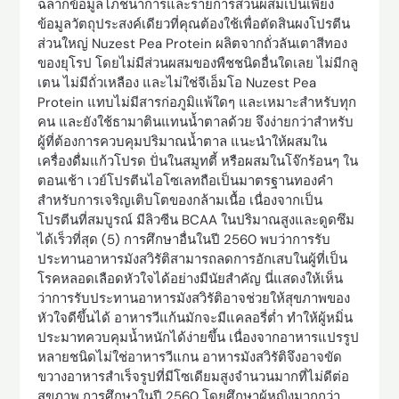
ฉลากข้อมูลโภชนาการและรายการส่วนผสมเป็นเพียง
ข้อมูลวัตถุประสงค์เดียวที่คุณต้องใช้เพื่อตัดสินผงโปรตีน
ส่วนใหญ่ Nuzest Pea Protein ผลิตจากถั่วลันเตาสีทอง
ของยุโรป โดยไม่มีส่วนผสมของพืชชนิดอื่นใดเลย ไม่มีกลู
เตน ไม่มีถั่วเหลือง และไม่ใช่จีเอ็มโอ Nuzest Pea
Protein แทบไม่มีสารก่อภูมิแพ้ใดๆ และเหมาะสำหรับทุก
คน และยังใช้ธามาตินแทนน้ำตาลด้วย จึงง่ายกว่าสำหรับ
ผู้ที่ต้องการควบคุมปริมาณน้ำตาล แนะนำให้ผสมใน
เครื่องดื่มแก้วโปรด ปั่นในสมูทตี้ หรือผสมในโจ๊กร้อนๆ ใน
ตอนเช้า เวย์โปรตีนไอโซเลทถือเป็นมาตรฐานทองคำ
สำหรับการเจริญเติบโตของกล้ามเนื้อ เนื่องจากเป็น
โปรตีนที่สมบูรณ์ มีลิวซีน BCAA ในปริมาณสูงและดูดซึม
ได้เร็วที่สุด (5) การศึกษาอื่นในปี 2560 พบว่าการรับ
ประทานอาหารมังสวิรัติสามารถลดการอักเสบในผู้ที่เป็น
โรคหลอดเลือดหัวใจได้อย่างมีนัยสำคัญ นี่แสดงให้เห็น
ว่าการรับประทานอาหารมังสวิรัติอาจช่วยให้สุขภาพของ
หัวใจดีขึ้นได้ อาหารวีแก้นมักจะมีแคลอรี่ต่ำ ทำให้ผู้หมิ่น
ประมาทควบคุมน้ำหนักได้ง่ายขึ้น เนื่องจากอาหารแปรรูป
หลายชนิดไม่ใช่อาหารวีแกน อาหารมังสวิรัติจึงอาจขัด
ขวางอาหารสำเร็จรูปที่มีโซเดียมสูงจำนวนมากที่ไม่ดีต่อ
สุขภาพ การศึกษาในปี 2560 โดยศึกษาผู้หญิงมากกว่า