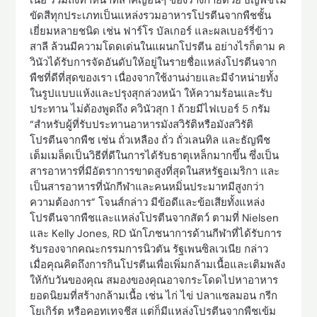
ขัดสีทุกประเภทเป็นแหล่งรวมอาหารโปรตีนจากพืชชั้น
เยี่ยมหลายชนิด เช่น ฟาร์โร บัลเกอร์ และผลเบอร์รี่ข้าว
สาลี ล้วนมีความโดดเด่นในแผนกโปรตีน อย่างไรก็ตาม ค
วินัวได้รับการจัดอันดับให้อยู่ในรายชื่อแหล่งโปรตีนจาก
พืชที่ดีที่สุดของเรา เนื่องจากใช้งานง่ายและมีจำหน่ายทั้ง
ในรูปแบบแห้งและปรุงสุกล่วงหน้า ให้ความร้อนและรับ
ประทาน ไม่ต้องพูดถึง ควินัวสุก 1 ถ้วยมีไฟเบอร์ 5 กรัม
“สำหรับผู้ที่รับประทานอาหารมังสวิรัติหรือมังสวิรัติ
โปรตีนจากพืช เช่น ถั่วเหลือง ถั่ว ถั่วเลนทิล และธัญพืช
เต็มเมล็ดเป็นวิธีที่ดีในการได้รับธาตุเหล็กมากขึ้น ซึ่งเป็น
สารอาหารที่มีอัตราการขาดสูงที่สุดในสหรัฐอเมริกา และ
เป็นสารอาหารที่นักกีฬาและคนหมิ่นประมาทมีสูงกว่า
ความต้องการ” โจนส์กล่าว มีข้อดีและข้อเสียทั้งแหล่ง
โปรตีนจากพืชและแหล่งโปรตีนจากสัตว์ ตามที่ Nielsen
และ Kelly Jones, RD นักโภชนาการด้านกีฬาที่ได้รับการ
รับรองจากคณะกรรมการนิวตัน รัฐเพนซิลเวเนีย กล่าว
เมื่อคุณคิดถึงการกินโปรตีนเพื่อเพิ่มกล้ามเนื้อและเติมพลัง
ให้กับวันของคุณ สมองของคุณอาจกระโดดไปหาอาหาร
ยอดนิยมที่สร้างกล้ามเนื้อ เช่น ไก่ ไข่ ปลาแซลมอน กรีก
โยเกิร์ต หรือคอทเทจชีส แต่ก็มีแหล่งโปรตีนจากพืชเข้ม