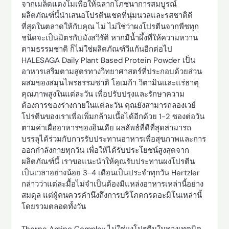
จากเมล็ดแตงโมเพื่อให้ฉลากโภชนาการสมบูรณ์
ผลิตภัณฑ์นี้นำเสนอโปรตีนเชคที่นุ่มนวลและรสชาติดี
ที่สุดในตลาดให้กับคุณ ไม่ ไม่ใช่ว่าผงโปรตีนจากพืชทุก
ชนิดจะเป็นมิตรกับมังสวิรัติ หากมีน้ำผึ้งที่ให้ความหวาน
ตามธรรมชาติ ก็ไม่ใช่ผลิตภัณฑ์วีแก้นอีกต่อไป
HALESAGA Daily Plant Based Protein Powder เป็น
อาหารเสริมตามสูตรทางวิทยาศาสตร์ที่ประกอบด้วยส่วน
ผสมของสมุนไพรธรรมชาติ โอเมก้า วิตามินและแร่ธาตุ
คุณภาพสูงในแต่ละวัน เพื่อปรับปรุงและรักษาความ
ต้องการของร่างกายในแต่ละวัน คุณยังสามารถลองเวย์
โปรตีนของเราเพื่อเพิ่มกล้ามเนื้อได้อีกด้วย 1-2 ซองต่อวัน
ตามค่าเผื่ออาหารของอินเดีย ผลลัพธ์ที่ดีที่สุดสามารถ
บรรลุได้ร่วมกับการรับประทานอาหารเพื่อสุขภาพและการ
ออกกำลังกายทุกวัน เพื่อให้ได้รับประโยชน์สูงสุดจาก
ผลิตภัณฑ์นี้ เราขอแนะนำให้คุณรับประทานผงโปรตีน
เป็นเวลาอย่างน้อย 3-4 เดือนเป็นประจำทุกวัน Hertzler
กล่าวว่าแต่ละมื้อไม่จำเป็นต้องมีแหล่งอาหารเหล่านี้อย่าง
สมดุล แต่ผู้คนควรคำนึงถึงการบริโภคกรดอะมิโนเหล่านี้
โดยรวมตลอดทั้งวัน