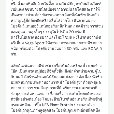
หรือถั่วเลนทิลอีกถ้วยในมื้อกลางวัน มีปัญหากับผลิตภัณฑ์
เวย์และเคซีนบางชนิดเนื่องจากอาจมีแลคโตสและทำให้
เกิดอาการปวดท้อง พิจารณาทางเลือกที่เน้นพืชเป็นหลัก
หากคุณรู้สึกท้องอืดหรือคลื่นไส้จากโปรตีนจากนม ผง
โปรตีนวีแกนออร์แกนิกออร์แกนิกในอนาคตมีรายการส่วน
ผสมคุณภาพสูงสั้นๆ บรรจุในโปรตีน 20 กรัม มี
คาร์โบไฮเดรตน้อยมากและไม่มีไขมัน ผงโปรตีนจากพืช
พรีเมี่ยม Vega Sport ให้สารอาหารมากมายจากพืชหลาย
ชนิด พร้อมด้วยโปรตีนจำนวนมาก 30 กรัม และ BCAA 5
กรัม
ผลิตภัณฑ์นมจากพืช เช่น เครื่องดื่มถั่วเหลือง ถั่ว และข้าว
โอ๊ต เป็นหมวดหมู่ย่อยที่จัดตั้งขึ้น ซึ่งมักจำหน่ายควบคู่ไป
กับนมวัวในร้านค้าและได้รับส่วนแบ่งอย่างต่อเนื่อง นักช้อ
ปมักหันมารับประทานอาหารที่มี “โปรตีนสูง” ด้วยเหตุผล
หลายประการ รวมถึงสุขภาพที่ดี จริยธรรม และรสชาติ
ข้อมูลการค้นหาและการซื้อบ่งชี้ว่าการเติบโตจะยังคงเร่ง
ตัวขึ้นอย่างต่อเนื่อง โดยจะย้ายโปรตีนอัลเทอร์เนทีฟเข้าสู่
กระแสหลักมากขึ้น NFS Plant Protein ประกอบด้วย
โปรตีนถั่วคุณภาพสูงสุดและโปรตีนคุณภาพอีกชนิดหนึ่ง