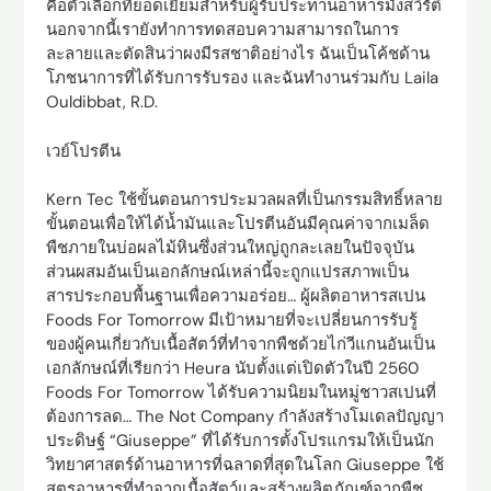
คือตัวเลือกที่ยอดเยี่ยมสำหรับผู้รับประทานอาหารมังสวิรัติ
นอกจากนี้เรายังทำการทดสอบความสามารถในการ
ละลายและตัดสินว่าผงมีรสชาติอย่างไร ฉันเป็นโค้ชด้าน
โภชนาการที่ได้รับการรับรอง และฉันทำงานร่วมกับ Laila
Ouldibbat, R.D.
เวย์โปรตีน
Kern Tec ใช้ขั้นตอนการประมวลผลที่เป็นกรรมสิทธิ์หลาย
ขั้นตอนเพื่อให้ได้น้ำมันและโปรตีนอันมีคุณค่าจากเมล็ด
พืชภายในบ่อผลไม้หินซึ่งส่วนใหญ่ถูกละเลยในปัจจุบัน
ส่วนผสมอันเป็นเอกลักษณ์เหล่านี้จะถูกแปรสภาพเป็น
สารประกอบพื้นฐานเพื่อความอร่อย… ผู้ผลิตอาหารสเปน
Foods For Tomorrow มีเป้าหมายที่จะเปลี่ยนการรับรู้
ของผู้คนเกี่ยวกับเนื้อสัตว์ที่ทำจากพืชด้วยไก่วีแกนอันเป็น
เอกลักษณ์ที่เรียกว่า Heura นับตั้งแต่เปิดตัวในปี 2560
Foods For Tomorrow ได้รับความนิยมในหมู่ชาวสเปนที่
ต้องการลด… The Not Company กำลังสร้างโมเดลปัญญา
ประดิษฐ์ “Giuseppe” ที่ได้รับการตั้งโปรแกรมให้เป็นนัก
วิทยาศาสตร์ด้านอาหารที่ฉลาดที่สุดในโลก Giuseppe ใช้
สูตรอาหารที่ทำจากเนื้อสัตว์และสร้างผลิตภัณฑ์จากพืช