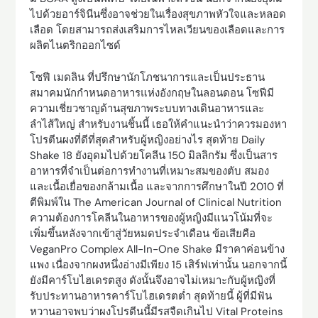
ไปด้วยอาร์จินีนซึ่งอาจช่วยในเรื่องสุขภาพหัวใจและหลอด
เลือด โดยสามารถส่งเสริมการไหลเวียนของเลือดและการ
ผลิตไนตริกออกไซด์
โซฟี เมดลิน ที่ปรึกษานักโภชนาการและเป็นประธาน
สมาคมนักกำหนดอาหารแห่งอังกฤษในลอนดอน โซฟีมี
ความเชี่ยวชาญด้านสุขภาพระบบทางเดินอาหารและ
ลำไส้ใหญ่ สำหรับงานชิ้นนี้ เธอให้คำแนะนำว่าควรมองหา
โปรตีนผงที่ดีที่สุดสำหรับผู้หญิงอย่างไร สุดท้าย Daily
Shake 18 ยังอุดมไปด้วยโคลีน 150 มิลลิกรัม ซึ่งเป็นสาร
อาหารที่จำเป็นต่อการทำงานที่เหมาะสมของตับ สมอง
และเนื้อเยื่อของกล้ามเนื้อ และจากการศึกษาในปี 2010 ที่
ตีพิมพ์ใน The American Journal of Clinical Nutrition
ความต้องการโคลีนในอาหารของผู้หญิงมีแนวโน้มที่จะ
เพิ่มขึ้นหลังจากเข้าสู่วัยหมดประจำเดือน ข้อเสียคือ
VeganPro Complex All-In-One Shake มีราคาค่อนข้าง
แพง เนื่องจากผงหนึ่งอ่างมีเพียง 15 เสิร์ฟเท่านั้น นอกจากนี้
ยังมีคาร์โบไฮเดรตสูง ดังนั้นจึงอาจไม่เหมาะกับผู้หญิงที่
รับประทานอาหารคาร์โบไฮเดรตต่ำ สุดท้ายนี้ ผู้ที่มีฟัน
หวานอาจพบว่าผงโปรตีนนี้มีรสจืดเกินไป Vital Proteins