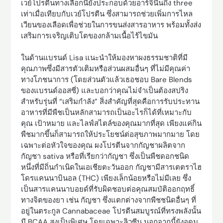
เวย์โปรตีนทางเลือกนี้ยังประกอบด้วยอาร์จินีนถึง three
เท่าเมื่อเทียบกับเวย์โปรตีน ซึ่งสามารถช่วยเพิ่มการไหล
เวียนของเลือดเพื่อช่วยในการขนส่งสารอาหาร พร้อมทั้งส่ง
เสริมการเจริญเติบโตของกล้ามเนื้อไร้ไขมัน
ในด้านแบรนด์ Lisa แนะนำให้มองหาผงธรรมชาติที่มี
คุณภาพซึ่งมีสารตัวเติมหรือส่วนผสมอื่นๆ ที่ไม่มีคุณค่า
ทางโภชนาการ (โดยส่วนตัวแล้วเธอชอบ Bare Blends
ของแบรนด์ออสซี่) และบอกว่าคุณไม่จำเป็นต้องสปริง
สำหรับรุ่นที่ “เสริมกำลัง” สิ่งสำคัญที่สุดคือการรับประทาน
อาหารที่มีพืชเป็นหลักสามารถเป็นอะไรก็ได้ที่เหมาะกับ
คุณ เป้าหมาย และไลฟ์สไตล์ของคุณมากที่สุด เพียงแค่กิน
พืชมากขึ้นก็สามารถให้ประโยชน์ต่อสุขภาพมากมาย โดย
เฉพาะต่อหัวใจของคุณ ผงโปรตีนจากกัญชาผลิตจาก
กัญชา sativa หรือที่เรียกว่ากัญชา ซึ่งเป็นพืชดอกชนิด
หนึ่งที่มีถิ่นกำเนิดในเอเชียตะวันออก กัญชามีสารเตตราไฮ
โดรแคนนาบินอล (THC) เพียงเล็กน้อยหรือไม่มีเลย ซึ่ง
เป็นสารแคนนาบอยด์ที่รับผิดชอบต่อคุณสมบัติออกฤทธิ์
ทางจิตของยา เช่น กัญชา ซึ่งแตกต่างจากพืชชนิดอื่นๆ ที่
อยู่ในตระกูล Cannabaceae โปรตีนสมบูรณ์ที่ทรงพลังนั้น
มี BCAA สูงเป็นพิเศษ โดยเฉพาะลิวซีน นอกจากนี้ยังอุดม