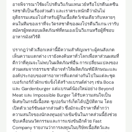
อาจพิจารณาใช้ผงโปรตีนวีแก้นแทนเวย์หรือโปรตีนเคซีน
รสชาติเป็นเรื่องส่วนตัว และเราตระหนักดีว่ามันไม่
ยุติธรรมเสมอไปสำหรับผู้กินเนื้อสัตว์เช่นเดียวกับหลายๆ
คนในทีมของเราที่จะวัดรสชาติของผงโปรตีนวีแกน เรารับ
สมัครผู้ทดสอบผลิตภัณฑ์ที่ตนเองเป็นวีแกนหรือผู้ที่ชอบ
อาหารมังสวิรัติ
ปรากฎว่าตัวเลือกเหล่านี้มีความสำคัญเพราะผู้คนสังเกต
เห็นความแตกต่าง เรายังคงค้นหาทั่วโลกเพื่อหาส่วนผสมที่
ดีกว่าที่คุณจะไม่พบในผลิตภัณฑ์อื่น การเปลี่ยนแปลงของ
ส่วนผสมจากธรรมชาติอาจทำให้ผลิตภัณฑ์มีลักษณะและ
องค์ประกอบของสารอาหารที่แตกต่างกันไปในแต่ละชุด
เบอร์เกอร์ถั่วผักแช่แข็งได้สร้างแบรนด์ต่างๆ เช่น Boca
และ Gardenburger แต่แบรนด์น้องใหม่อย่าง Beyond
Meat และ Impossible Burger ได้รับความสนใจเป็น
พิเศษในกรณีเนื้อสด ซูเปอร์มาร์เก็ตได้ปฏิบัติตาม โดย
เปิดตัวเวอร์ชันฉลากส่วนตัว ซึ่งมักจะมีราคาที่ต่ำกว่า
ความสนใจของนักลงทุนอย่างเข้มข้นในภาคส่วนนี้ยังช่วย
ขับเคลื่อนนวัตกรรมและการแข่งขันอีกด้วย Fast
Company รายงานว่าการลงทุนในบริษัทเนื้อสัตว์และ