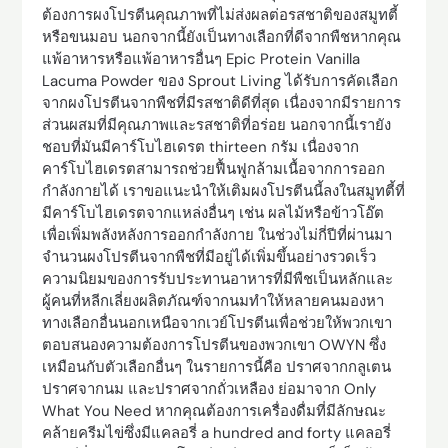
ต้องการผงโปรตีนคุณภาพที่ไม่ส่งผลต่อรสชาติของสมูทตี้
หรือขนมอบ นอกจากนี้ยังเป็นทางเลือกที่ดีจากพืชหากคุณ
แพ้อาหารหรือแพ้อาหารอื่นๆ Epic Protein Vanilla
Lacuma Powder ของ Sprout Living ได้รับการคัดเลือก
จากผงโปรตีนจากพืชที่มีรสชาติดีที่สุด เนื่องจากมีรายการ
ส่วนผสมที่มีคุณภาพและรสชาติที่อร่อย นอกจากนี้เรายัง
ชอบที่มันมีคาร์โบไฮเดรต thirteen กรัม เนื่องจาก
คาร์โบไฮเดรตสามารถช่วยฟื้นฟูกล้ามเนื้อจากการออก
กำลังกายได้ เราขอแนะนำให้เติมผงโปรตีนนี้ลงในสมูทตี้ที่
มีคาร์โบไฮเดรตจากแหล่งอื่นๆ เช่น ผลไม้หรือข้าวโอ๊ต
เพื่อเพิ่มพลังหลังการออกกำลังกาย ในช่วงไม่กี่ปีที่ผ่านมา
จำนวนผงโปรตีนจากพืชที่มีอยู่ได้เพิ่มขึ้นอย่างรวดเร็ว
ความนิยมของการรับประทานอาหารที่มีพืชเป็นหลักและ
ผู้คนที่หลีกเลี่ยงผลิตภัณฑ์จากนมทำให้หลายคนมองหา
ทางเลือกอื่นนอกเหนือจากเวย์โปรตีนเพื่อช่วยให้พวกเขา
ตอบสนองความต้องการโปรตีนของพวกเขา OWYN ซึ่ง
เหมือนกับตัวเลือกอื่นๆ ในรายการนี้คือ ปราศจากกลูเตน
ปราศจากนม และปราศจากถั่วเหลือง ย่อมาจาก Only
What You Need หากคุณต้องการเครื่องดื่มที่มีลักษณะ
คล้ายครีมไข่ซึ่งมีแคลอรี่ a hundred and forty แคลอรี่