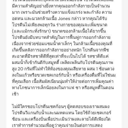
มีความสำคัญอย่างยิ่งหากคุณออกกำลังกายเป็นจำนวน
มาก เพราะมันช่วยสร้างความแข็งแกร่ง พละกำลัง ความ
อดทน และมวลกล้ามเนื้อ Jones กล่าว หากคุณได้รับ
โปรตีนไม่เพียงพอทุกวัน ร่างกายของคุณจะเพิ่มขนาด
(และแม้กระทั่งรักษา) ขนาดของกล้ามเนื้อได้ยากขึ้น
โปรตีนยังมีบทบาทสำคัญในการฟื้นฟูการออกกำลังกาย
เนื่องจากช่วยซ่อมแซมน้ำตาเล็กๆ ในกล้ามเนื้อของคุณที่
เกิดขึ้นหลังการออกกำลังกายอย่างหนัก โปรตีนจากพืช
สะอาดที่มีรสชาติดีที่สุดเท่าที่จะเป็นไปได้ รสชาติดีแค่
ผสมน้ำก็เข้ากันดีกับสมูทตี้ เพลิดเพลินกับโปรตีนคุณภาพ
สูง 20 กรัมที่ไม่ทำให้ท้องของคุณเสียหาย ผสม 1 ช้อนตวง
ลงในแก้วหรือขวดเชคเกอร์กับน้ำ หรือเครื่องดื่มที่ไม่ใช่นม
ที่คุณเลือก เนื้อสัมผัสเนียนนุ่มทำให้ง่ายต่อการเพิ่มคุณค่า
ทางโภชนาการเล็กน้อยลงในกาแฟ ชา หรือสมูทตี้ในตอน
เช้า
ไม่มีใครชอบโปรตีนเชคก้อนๆ ผู้ทดสอบของเราผสมผง
โปรตีนวีแกนกับน้ำและนมทดแทน โดยใช้ถ้วยเชคเกอร์
ช้อน และเครื่องปั่นเพื่อประเมินว่าผงละลายได้ดีเพียงใด
เราทำการคำนวณเพื่อดูว่าคุณจ่ายเงินต่อการแสดง