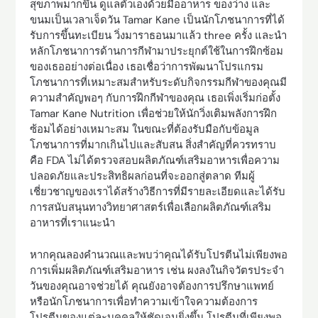
สุขภาพมากขึ้น ดูแลตัวเองด้วยมื้ออาหาร ของว่าง และ
ขนมเป็นเวลาเจ็ดวัน Tamar Kane เป็นนักโภชนาการที่ได้
รับการขึ้นทะเบียน วิ่งมาราธอนมาแล้ว three ครั้ง และนำ
หลักโภชนาการด้านการกีฬามาประยุกต์ใช้ในการฝึกซ้อม
ของเธออย่างต่อเนื่อง เธอเชื่อว่าการพัฒนาโปรแกรม
โภชนาการที่เหมาะสมสำหรับระดับกิจกรรมกีฬาของคุณมี
ความสำคัญพอๆ กับการฝึกกีฬาของคุณ เธอเพิ่งเริ่มก่อตั้ง
Tamar Kane Nutrition เพื่อช่วยให้นักวิ่งเติมพลังการฝึก
ซ้อมได้อย่างเหมาะสม ในขณะที่ต้องรับมือกับข้อมูล
โภชนาการที่มากเกินไปและสับสน สิ่งสำคัญที่ควรทราบ
คือ FDA ไม่ได้ตรวจสอบผลิตภัณฑ์เสริมอาหารเพื่อความ
ปลอดภัยและประสิทธิผลก่อนที่จะออกสู่ตลาด ทีมผู้
เชี่ยวชาญของเราได้สร้างวิธีการที่มีรายละเอียดและได้รับ
การสนับสนุนทางวิทยาศาสตร์เพื่อเลือกผลิตภัณฑ์เสริม
อาหารที่เราแนะนำ
หากคุณลองคำนวณและพบว่าคุณได้รับโปรตีนไม่เพียงพอ
การเพิ่มผลิตภัณฑ์เสริมอาหาร เช่น ผงลงในกิจวัตรประจำ
วันของคุณอาจช่วยได้ คุณยังอาจต้องการปรึกษาแพทย์
หรือนักโภชนาการเพื่อทำความเข้าใจความต้องการ
โปรตีนของแต่ละบุคคลให้ชัดเจนยิ่งขึ้น โปรตีนที่เพียงพอ