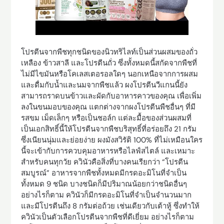
โปรตีนจากพืชทุกชนิดของนิวทริไลท์เป็นส่วนผสมของถั่ว
เหลือง ข้าวสาลี และโปรตีนถั่ว ซึ่งทั้งหมดนี้สกัดจากพืชที่
ไม่มีไขมันหรือโคเลสเตอรอลใดๆ นอกเหนือจากการผสม
และดื่มกับน้ำและนมจากพืชแล้ว ผงโปรตีนวีแกนนี้ยัง
สามารถราดบนข้าวและผัดกับอาหารคาวของคุณ เพื่อเพิ่ม
ลงในขนมอบของคุณ แตกต่างจากผงโปรตีนพืชอื่นๆ ที่มี
รสขม เม็ดเล็กๆ หรือเป็นชอล์ก แต่ละมื้อของส่วนผสมที่
เป็นเอกสิทธิ์นี้ให้โปรตีนจากพืชบริสุทธิ์ที่อร่อยถึง 21 กรัม
ซึ่งเนียนนุ่มและย่อยง่าย ผงมังสวิรัติ 100% ที่ไม่เหมือนใคร
นี้จะเข้ากับการควบคุมอาหารหรือไลฟ์สไตล์ และเหมาะ
สำหรับคนทุกวัย ควินัวคือสิ่งที่บางคนเรียกว่า “โปรตีน
สมบูรณ์” อาหารจากพืชทั้งหมดมีกรดอะมิโนที่จำเป็น
ทั้งหมด 9 ชนิด บางชนิดก็มีปริมาณน้อยกว่าชนิดอื่นๆ
อย่างไรก็ตาม ควินัวก็มีกรดอะมิโนที่จำเป็นจำนวนมาก
และมีโปรตีนถึง 8 กรัมต่อถ้วย เช่นเดียวกับเต้าหู้ ซึ่งทำให้
ควินัวเป็นตัวเลือกโปรตีนจากพืชที่ดีเยี่ยม อย่างไรก็ตาม