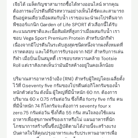
เจียได้ เมล็ดกัญชาสามารถซื้อได้ทางออนไลน์ หากคุณ
ต้องการผงโปรตีนที่มีรสหวานอย่างเห็นได้ชัดและสามารถ
ยืนอยู่คนเดียวเมื่อผสมกับน้ำ เราขอแนะนำผงโปรตีนจาก
พืชออร์แกนิก Garden of Life SPORT ตัวเลือกนี้ได้รับ
คะแนนรสชาติและเนื้อสัมผัสที่สูงกว่าเมื่อผสมกับน้ำ เรา
ชอบ Vega Sport Premium Protein สำหรับนักกีฬา
เนื่องจากมีโปรตีนในระดับสูงสุดชนิดหนึ่งจากผงทั้งหมดที่
เราทดสอบ และได้รับการรับรองจาก NSF สำหรับการเล่น
กีฬา เมื่อปั่นเป็นสมูทตี้ เราชอบรสหวานคล้าย Tootsie
Roll แต่เราสังเกตเห็นว่ามันมีรสค้างอยู่ในคอเล็กน้อย
ปริมาณสารอาหารอ้างอิง (RNI) สำหรับผู้ใหญ่โดยเฉลี่ยตั้ง
ไว้ที่ 0.seventy five กรัมของโปรตีนต่อกิโลกรัมของน้ำ
หนักตัวต่อวัน ดังนั้น ผู้ใหญ่ที่มีน้ำหนัก 60 กก. ต้องการ
ปริมาณ 60 x 0.75 กรัมต่อวัน ซึ่งก็คือ forty five กรัม คน
ที่มีน้ำหนัก 74 กิโลกรัมจะต้องการ seventy four x
zero.75 กรัมต่อวัน ซึ่งก็คือ 55 กรัม สนใจลองใช้แผน
อาหารเพื่อสุขภาพฟรีของเราหรือไม่ แผนอาหารที่นัก
โภชนาการสร้างขึ้นซึ่งปฏิบัติตามได้ง่ายนี้จะสร้างแรง
บันดาลใจให้คุณปรุงอาหารและรับประทานอาหารเพื่อ