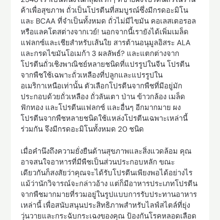
ค้าเพื่อสุขภาพ ถั่วเป็นโปรตีนที่สมบูรณ์ซึ่งมีกรดอะมิโน
และ BCAA ที่จำเป็นทั้งหมด ถั่วไม่มีไขมัน คอเลสเตอรอล
หรือแลคโตสต่างจากเวย์! นอกจากนี้เรายังได้เพิ่มเมล็ด
แฟลกซ์และเชียสำหรับเส้นใย สารต้านอนุมูลอิสระ ALA
และกรดไขมันโอเมก้า 3 ผลลัพธ์? และแตกต่างจาก
โปรตีนถั่วเชิงพาณิชย์หลายชนิดที่แปรรูปในจีน โปรตีน
จากพืชใช้เฉพาะถั่วเหลืองที่ปลูกและแปรรูปใน
อเมริกาเหนือเท่านั้น ตัวเลือกโปรตีนจากพืชที่มีอยู่มัก
ประกอบด้วยถั่วเหลือง ถั่วลันเตา ป่าน ข้าวกล้อง เมล็ด
ฟักทอง และโปรตีนแฟลกซ์ และอื่นๆ อีกมากมาย ผง
โปรตีนจากพืชหลายชนิดใช้แหล่งโปรตีนเฉพาะเหล่านี้
ร่วมกัน จึงมีกรดอะมิโนทั้งหมด 20 ชนิด
เมื่อคำนึงถึงความยั่งยืนด้านสุขภาพและสิ่งแวดล้อม คุณ
อาจสนใจอาหารที่มีพืชเป็นส่วนประกอบหลัก ขณะ
เดียวกันก็สงสัยว่าคุณจะได้รับโปรตีนเพียงพอได้อย่างไร
แม้ว่านักวิจารณ์จะกล่าวอ้าง แต่ก็มีอาหารประเภทโปรตีน
จากพืชมากมายที่รวมอยู่ในรูปแบบการรับประทานอาหาร
เหล่านี้ เพื่อสนับสนุนประสิทธิภาพสำหรับไลฟ์สไตล์ที่ยุ่ง
วุ่นวายและกระฉับกระเฉงของคุณ ป้องกันโรคหลอดเลือด