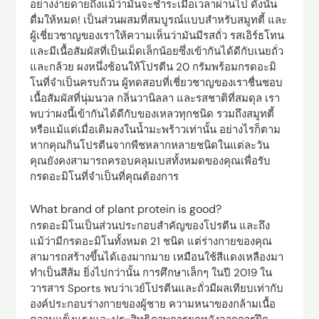
อย่างง่ายดายถึงแม้ว่ามันจะชำระเมื่อเวลาผ่านไป ดังนั้น
ดื่มให้หมด! เป็นส่วนผสมที่สมบูรณ์แบบสำหรับสมูทตี้ และ
ผู้เชี่ยวชาญของเราให้ความเห็นว่ามันมีรสถั่ว รสเอิร์ธโทน
และมีเนื้อสัมผัสที่เป็นเม็ดเล็กน้อยซึ่งเข้ากันได้ดีกับเนยถั่ว
และกล้วย ผงหนึ่งช้อนให้โปรตีน 20 กรัมพร้อมกรดอะมิ
โนที่จำเป็นครบถ้วน ผู้ทดสอบที่เชี่ยวชาญของเราชื่นชอบ
เนื้อสัมผัสที่นุ่มนวล กลิ่นวานิลลา และรสชาติที่สมดุล เรา
พบว่าผงนี้เข้ากันได้ดีกับของเหลวทุกชนิด รวมถึงสมูทตี้
หรือแม้แต่เมื่อเติมลงในน้ำมะพร้าวเท่านั้น อย่างไรก็ตาม
หากคุณกินโปรตีนจากพืชหลากหลายชนิดในแต่ละวัน
คุณยังคงสามารถครอบคลุมเบสทั้งหมดของคุณเพื่อรับ
กรดอะมิโนที่จำเป็นที่คุณต้องการ
What brand of plant protein is good?
กรดอะมิโนเป็นส่วนประกอบสำคัญของโปรตีน และถึง
แม้ว่ามีกรดอะมิโนทั้งหมด 21 ชนิด แต่ร่างกายของคุณ
สามารถสร้างขึ้นได้เองมากมาย เหมือนใช้สีแดงเหลืองมา
ทำเป็นสีส้ม ยิ่งไปกว่านั้น การศึกษาเล็กๆ ในปี 2019 ใน
วารสาร Sports พบว่าเวย์โปรตีนและถั่วมีผลเทียบเท่ากับ
องค์ประกอบร่างกายของผู้ชาย ความหนาของกล้ามเนื้อ