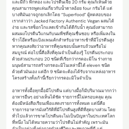
และมีถั่ว ฟักทอง และโปรตีนเจีย 20 กรัม คุณก็เห็นด้วย
คุณสามารถพูดเล่นเกี่ยวกับน้ำตาลอ้อย four กรัมได้ แต่
บางทีมันอาจถูกยกเลิกโดย “Superfood” ผู้ทดสอบของ
เรากล่าวว่า Jacked Factory Authentic Vegan ผสมได้
ง่าย และรสช็อกโกแลตเข้ากันได้ดีกับน้ำ คุณยังสามารถ
ผสมผงโปรตีนวีแกนกับนมพืชที่คุณชื่นชอบ หรือเพิ่มลงใน
ข้าวโอ๊ตหรือแป้งแพนเค้กสำหรับอาหารเช้าที่มีโปรตีนสูง
หากคุณสงสัยว่าอาหารที่คุณชอบนั้นครบถ้วนหรือไม่
สมบูรณ์ ต่อไปนี้คือสิ่งที่คุณจำเป็นต้องรู้ โปรตีนประกอบ
ด้วยส่วนประกอบ 20 ชนิดที่เรียกว่ากรดอะมิโน ร่างกาย
มนุษย์สามารถสร้างกรดอะมิโนเหล่านี้ได้ eleven ชนิด
ด้วยตัวมันเอง แต่อีก 9 ชนิดจะต้องได้รับจากแหล่งอาหาร
โครงสร้างทั้งเก้านี้เรียกว่ากรดอะมิโนจำเป็น
อาหารทั้งมื้อทุกมื้อมีโปรตีน แต่บางมื้อก็มีปริมาณมากกว่า
อาหารอื่นๆ อย่างเห็นได้ชัด รายการนี้ไม่ครอบคลุม คุณ
ต้องมีหนังสือเรียนเพื่อแสดงรายการทั้งหมด แต่นี่คือ
รายการอาหารมังสวิรัติที่มีโปรตีนสูงที่ดีที่สุดบางส่วน โดย
ทั่วไปแล้วการขาดโปรตีนจะไม่เป็นปัญหาในประเทศโลก
ที่หนึ่ง ไม่ได้หมายความว่าโปรตีนไม่สำคัญ เพราะมัน
จำเป็นอย่างยิ่งต่อการดำรงชีวิตและสุขภาพที่ดี แต่