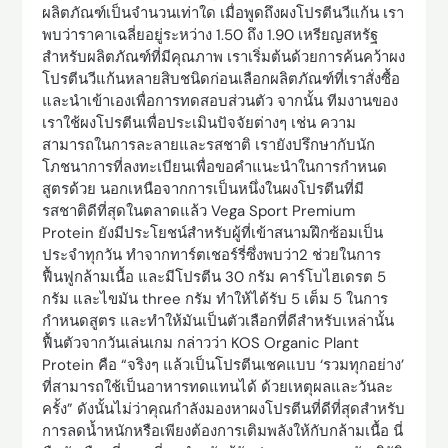
ผลิตภัณฑ์เป็นจำนวนเท่าใด เมื่อพูดถึงผงโปรตีนวีแก้น เรา
พบว่าราคาเฉลี่ยอยู่ระหว่าง 1.50 ถึง 1.90 เหรียญสหรัฐ
สำหรับผลิตภัณฑ์ที่มีคุณภาพ เราเริ่มต้นด้วยการค้นคว้าผง
โปรตีนวีแก้นหลายสิบชนิดก่อนเลือกผลิตภัณฑ์ที่เราสั่งซื้อ
และนำเข้าเองเพื่อการทดสอบส่วนตัว จากนั้น ทีมงานของ
เราใช้ผงโปรตีนเพื่อประเมินปัจจัยต่างๆ เช่น ความ
สามารถในการละลายและรสชาติ เรายังปรึกษากับนัก
โภชนาการที่ลงทะเบียนเพื่อขอคำแนะนำในการกำหนด
สูตรด้วย นอกเหนือจากการเป็นหนึ่งในผงโปรตีนที่มี
รสชาติดีที่สุดในตลาดแล้ว Vega Sport Premium
Protein ยังมีประโยชน์สำหรับผู้ที่เข้าสนามฝึกซ้อมเป็น
ประจำทุกวัน ทำจากทาร์ตเชอร์รี่ซึ่งพบว่า2 ช่วยในการ
ฟื้นฟูกล้ามเนื้อ และมีโปรตีน 30 กรัม คาร์โบไฮเดรต 5
กรัม และไขมัน three กรัม ทำให้ได้รับ 5 เต็ม 5 ในการ
กำหนดสูตร และทำให้มันเป็นตัวเลือกที่ดีสำหรับเหล่านั้น
ฟื้นตัวจากวันเล่นเกม กล่าวว่า KOS Organic Plant
Protein คือ “จริงๆ แล้วเป็นโปรตีนเชคแบบ ‘รวมทุกอย่าง’
ที่สามารถใช้เป็นอาหารทดแทนได้ ด้วยเหตุผลและวันละ
ครั้ง” ดังนั้นไม่ว่าคุณกำลังมองหาผงโปรตีนที่ดีที่สุดสำหรับ
การลดน้ำหนักหรือเพียงต้องการเติมพลังให้กับกล้ามเนื้อ นี่