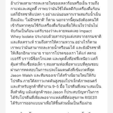
อ้างว่าผงสามารถละลายในของเหลวร้อนหรือเย็น รวมถึง
กาแฟและสมูทตี้ เราพบว่ามันใช้ได้ผลดีกับเครื่องดื่มร้อน
แต่ก็มีรสชาติแปลก ๆ อย่างแน่นอนหากเราผสมกับน้ำเย็น
ถึงแม้จะ ‘ไม่มีรสชาติ’ ก็ตาม นอกจากนี้คุณยังต้องคนให้
เข้ากันหากคุณใช้กับเครื่องดื่มร้อนเพื่อให้แน่ใจว่ามันไม่
จับกันเป็นก้อน แต่รับรองว่าละลายหมดเลย Impact
Whey Isolate ประกอบด้วยสารปรุงแต่งรสจากธรรมชาติ
และสังเคราะห์ รวมถึงสารให้ความหวาน อย่างไรก็ตาม
เราพบว่ามันสามารถละลายน้ำหรือนมได้ และยังมีรสชาติ
ให้เลือกอีกมากมาย รายการโปรดของเรา ได้แก่ สตรอ
เบอร์รี่ บราวนี่ช็อกโกแลต และพุดดิ้งท๊อฟฟี่เหนียว แต่ก็
คุ้มค่าที่จะซื้อห่อเล็ก ๆ สองสามห่อเพื่อหาแบบที่คุณชอบ
ผ่านการทดสอบในการแปลงโฉมคนดังที่เข้มงวดที่สุด
Jason Walsh และทีมของเขาได้สร้างนิยามใหม่ให้กับ
โปรตีน ภายใต้สภาวะกดดันสูงของโปรเจ็กต์ภาพยนตร์
และสำหรับลูกค้าที่ทำงาน 9-5 มื้อ โปรตีนที่เหมาะสมเป็น
สิ่งสำคัญ แม้แต่ลูกค้าของ Jason ก็ประสบปัญหาในการ
ได้รับโปรตีนที่เพียงพอจากแหล่งที่ดีต่อสุขภาพ RISE311
ได้รับการออกแบบมาเพื่อให้ชิ้นส่วนนั้นเป็นเรื่องง่าย