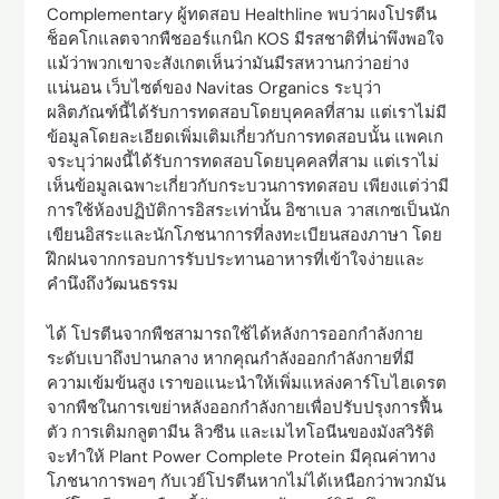
Complementary ผู้ทดสอบ Healthline พบว่าผงโปรตีน
ช็อคโกแลตจากพืชออร์แกนิก KOS มีรสชาติที่น่าพึงพอใจ
แม้ว่าพวกเขาจะสังเกตเห็นว่ามันมีรสหวานกว่าอย่าง
แน่นอน เว็บไซต์ของ Navitas Organics ระบุว่า
ผลิตภัณฑ์นี้ได้รับการทดสอบโดยบุคคลที่สาม แต่เราไม่มี
ข้อมูลโดยละเอียดเพิ่มเติมเกี่ยวกับการทดสอบนั้น แพคเก
จระบุว่าผงนี้ได้รับการทดสอบโดยบุคคลที่สาม แต่เราไม่
เห็นข้อมูลเฉพาะเกี่ยวกับกระบวนการทดสอบ เพียงแต่ว่ามี
การใช้ห้องปฏิบัติการอิสระเท่านั้น อิซาเบล วาสเกซเป็นนัก
เขียนอิสระและนักโภชนาการที่ลงทะเบียนสองภาษา โดย
ฝึกฝนจากกรอบการรับประทานอาหารที่เข้าใจง่ายและ
คำนึงถึงวัฒนธรรม
ได้ โปรตีนจากพืชสามารถใช้ได้หลังการออกกำลังกาย
ระดับเบาถึงปานกลาง หากคุณกำลังออกกำลังกายที่มี
ความเข้มข้นสูง เราขอแนะนำให้เพิ่มแหล่งคาร์โบไฮเดรต
จากพืชในการเขย่าหลังออกกำลังกายเพื่อปรับปรุงการฟื้น
ตัว การเติมกลูตามีน ลิวซีน และเมไทโอนีนของมังสวิรัติ
จะทำให้ Plant Power Complete Protein มีคุณค่าทาง
โภชนาการพอๆ กับเวย์โปรตีนหากไม่ได้เหนือกว่าพวกมัน