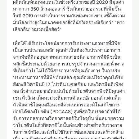
ผลิตภัณฑ์นมทดแทนในช่วงครึ่งแรกของปี 2020 มีมูลค่า
มากกว่า 850 ล้านดอลลาร์ ซึ่งเกินกว่ายอดรวมที่เพิ่มขึ้น
ในปี 2019 การดำเนินการร่วมกันของพวกเขาบ่งชี้ถึงความ
มั่นใจอย่างสูงในอนาคตของสิ่งที่นักวิเคราะห์เรียกว่า “ทาง
เลือกอื่น” หมวดเนื้อสัตว์”
เพื่อให้ได้รับประโยชน์จากการรับประทานอาหารที่มีพืช
เป็นส่วนประกอบหลัก คุณจำเป็นต้องรับประทานอาหาร
จากพืชที่ดีต่อสุขภาพหลากหลายชนิด อาหารที่มีพืชเป็น
หลักซึ่งประกอบด้วยอาหารแปรรูปจำนวนมากและน้ำตาล
ที่เติมเข้าไปไม่ได้ให้สารอาหารที่คุณต้องการ ในการรับ
ประทานอาหารที่มีพืชเป็นหลัก คุณต้องแน่ใจว่าคุณได้รับ
สังกะสี วิตามินบี 12 โปรตีน แคลเซียม และวิตามินดีเพียง
พอ ถั่วจำนวนมากอัดแน่นไปด้วยโปรตีนจากพืชที่มีคุณค่า
เช่น ถั่วลิสง เม็ดมะม่วงหิมพานต์ และอัลมอนด์ แต่เมล็ด
ถั่วพิสตาชิโอดูเหมือนจะมีคะแนนกรดอะมิโนแก้ไขการ
ย่อยได้ของโปรตีน (PDCAAS) สูงที่สุดในบรรดาถั่วที่ได้
รับการทดสอบทางวิทยาศาสตร์ในปัจจุบัน นั่นหมายความ
ว่าโปรตีนในถั่วพิสตาชิโอนั้นค่อนข้างง่ายสำหรับร่างกาย
ในการเข้าถึงและนำไปใช้ในการซ่อมแซมและสร้างกล้าม
เนื้อ รวมถึงทำหน้าที่สำคัญอื่นๆ ของร่างกายด้วย ธัญพืชไม่