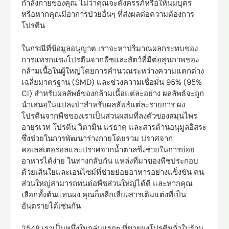
กำลังกายของคุณ ไม่ว่าคุณจะตั้งครรภ์หรือให้นมบุตร
หรือหากคุณมีอาการป่วยอื่นๆ ที่ส่งผลต่อความต้องการ
โปรตีน
ในกรณีที่ข้อมูลอนุญาต เราจะหาปริมาณผลกระทบของ
การแทรกแซงโปรตีนจากพืชและสัตว์ที่มีต่อสุขภาพของ
กล้ามเนื้อในผู้ใหญ่โดยการคำนวณระหว่างความแตกต่าง
เฉลี่ยมาตรฐาน (SMD) และช่วงความเชื่อมั่น 95% (95%
CI) สำหรับผลลัพธ์ของกล้ามเนื้อแต่ละอย่าง ผลลัพธ์จะถูก
นำเสนอในแปลงป่าสำหรับผลลัพธ์แต่ละรายการ ผง
โปรตีนจากพืชของเราเป็นส่วนผสมที่ลงตัวของสมุนไพร
อายุรเวท โปรตีน วิตามิน แร่ธาตุ และสารต้านอนุมูลอิสระ
ซึ่งช่วยในการพัฒนาร่างกายโดยรวม ปราศจาก
คอเลสเตอรอลและปราศจากน้ำตาลซึ่งช่วยในการย่อย
อาหารได้ง่าย ในทางกลับกัน แหล่งที่มาของพืชประกอบ
ด้วยเส้นใยและเอนไซม์ที่ช่วยย่อยอาหารอย่างแข็งขัน คน
ส่วนใหญ่สามารถทนต่อพืชส่วนใหญ่ได้ดี และหากคุณ
เลือกทั้งต้นแทนผง คุณก็หลีกเลี่ยงสารเติมแต่งที่เป็น
อันตรายได้เช่นกัน
2548 เราเป็นหนึ่งในกลุ่มแรกๆ ที่ขายผงโปรตีนถั่วในร้าน