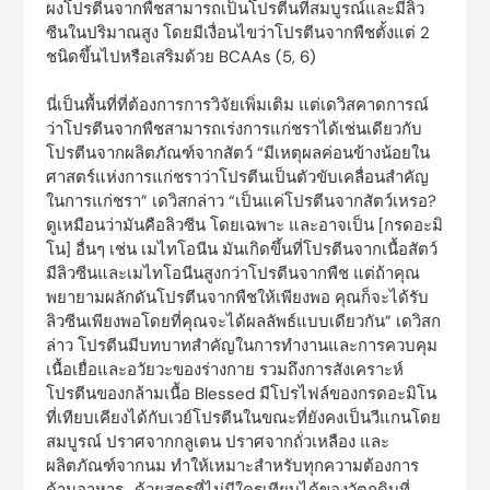
ผงโปรตีนจากพืชสามารถเป็นโปรตีนที่สมบูรณ์และมีลิว
ซีนในปริมาณสูง โดยมีเงื่อนไขว่าโปรตีนจากพืชตั้งแต่ 2
ชนิดขึ้นไปหรือเสริมด้วย BCAAs (5, 6)
นี่เป็นพื้นที่ที่ต้องการการวิจัยเพิ่มเติม แต่เดวิสคาดการณ์
ว่าโปรตีนจากพืชสามารถเร่งการแก่ชราได้เช่นเดียวกับ
โปรตีนจากผลิตภัณฑ์จากสัตว์ “มีเหตุผลค่อนข้างน้อยใน
ศาสตร์แห่งการแก่ชราว่าโปรตีนเป็นตัวขับเคลื่อนสำคัญ
ในการแก่ชรา” เดวิสกล่าว “เป็นแค่โปรตีนจากสัตว์เหรอ?
ดูเหมือนว่ามันคือลิวซีน โดยเฉพาะ และอาจเป็น [กรดอะมิ
โน] อื่นๆ เช่น เมไทโอนีน มันเกิดขึ้นที่โปรตีนจากเนื้อสัตว์
มีลิวซีนและเมไทโอนีนสูงกว่าโปรตีนจากพืช แต่ถ้าคุณ
พยายามผลักดันโปรตีนจากพืชให้เพียงพอ คุณก็จะได้รับ
ลิวซีนเพียงพอโดยที่คุณจะได้ผลลัพธ์แบบเดียวกัน” เดวิสก
ล่าว โปรตีนมีบทบาทสำคัญในการทำงานและการควบคุม
เนื้อเยื่อและอวัยวะของร่างกาย รวมถึงการสังเคราะห์
โปรตีนของกล้ามเนื้อ Blessed มีโปรไฟล์ของกรดอะมิโน
ที่เทียบเคียงได้กับเวย์โปรตีนในขณะที่ยังคงเป็นวีแกนโดย
สมบูรณ์ ปราศจากกลูเตน ปราศจากถั่วเหลือง และ
ผลิตภัณฑ์จากนม ทำให้เหมาะสำหรับทุกความต้องการ