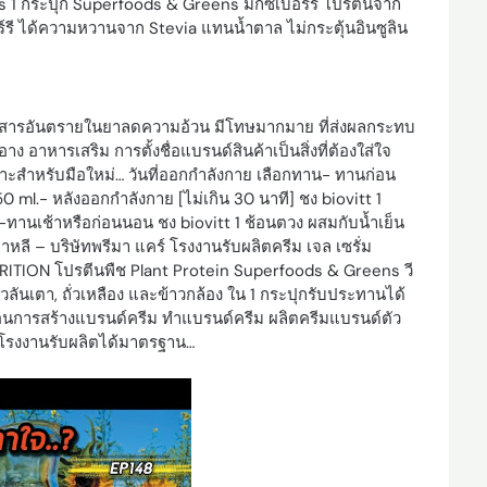
 1 กระปุก Superfoods & Greens มิกซ์เบอร์รี โปรตีนจาก
ร์รี ได้ความหวานจาก Stevia แทนน้ำตาล ไม่กระตุ้นอินซูลิน
าะมีสารอันตรายในยาลดความอ้วน มีโทษมากมาย ที่ส่งผลกระทบ
 อาหารเสริม การตั้งชื่อแบรนด์สินค้าเป็นสิ่งที่ต้องใส่ใจ
าะสำหรับมือใหม่… วันที่ออกกำลังกาย เลือกทาน- ทานก่อน
0 ml.- หลังออกกำลังกาย [ไม่เกิน 30 นาที] ชง biovitt 1
ย-ทานเช้าหรือก่อนนอน ชง biovitt 1 ช้อนตวง ผสมกับน้ำเย็น
หลี – บริษัทพรีมา แคร์ โรงงานรับผลิตครีม เจล เซรั่ม
RITION โปรตีนพืช Plant Protein Superfoods & Greens วี
่วลันเตา, ถั่วเหลือง และข้าวกล้อง ใน 1 กระปุกรับประทานได้
้นตอนการสร้างแบรนด์ครีม ทำแบรนด์ครีม ผลิตครีมแบรนด์ตัว
์ โรงงานรับผลิตได้มาตรฐาน…