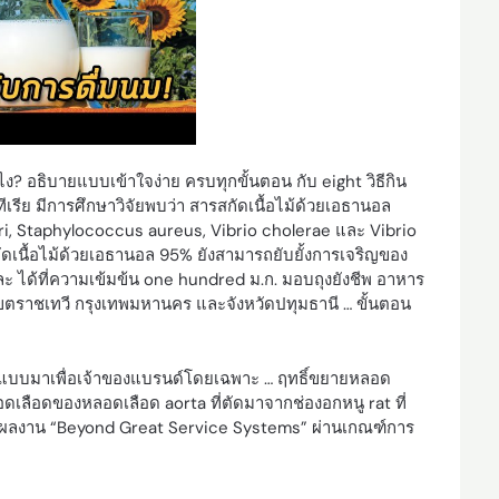
ไง? อธิบายแบบเข้าใจง่าย ครบทุกขั้นตอน กับ eight วิธีกิน
ีเรีย มีการศึกษาวิจัยพบว่า สารสกัดเนื้อไม้ด้วยเอธานอล
eri, Staphylococcus aureus, Vibrio cholerae และ Vibrio
ัดเนื้อไม้ด้วยเอธานอล 95% ยังสามารถยับยั้งการเจริญของ
ละ ได้ที่ความเข้มข้น one hundred ม.ก. มอบถุงยังชีพ อาหาร
ขตราชเทวี กรุงเทพมหานคร และจังหวัดปทุมธานี … ขั้นตอน
กแบบมาเพื่อเจ้าของแบรนด์โดยเฉพาะ … ฤทธิ์ขยายหลอด
ดเลือดของหลอดเลือด aorta ที่ตัดมาจากช่องอกหนู rat ที่
ในผลงาน “Beyond Great Service Systems” ผ่านเกณฑ์การ