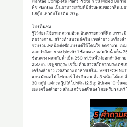
Plantae Complete Plant Protein รส Mixed Berries
พืช Plantae เป็นอาหารเสริมที่มีส่วนผสมของกลิ่นเบอ
1 สกู๊ป เท่ากับโปรตีน 20 g.
โปรตีนชง
รู้ไว้ก่อนใช้ยาลดความอ้วน อันตรายกว่าที่คิด เพร
ต่อร่างกาย… สร้างทำแบรนด์ครีม เวชสำอาง เครื่องสำอาง
รวบรวมเทคนิคตั้งชื่อแบรนด์ให้โดนใจ จดจำง่าย เหม
ออกกำลังกาย ชง biovitt 1 ช้อนตวง ผสมกับน้ำเย็น 25
ช้อนตวง ผสมกับน้ำเย็น 250 ml.วันที่ไม่ออกกำลังกา
250 ml. เจจู ซากุระ เซรั่ม ด้วยสารสกัดจากประเทศเกา
เครื่องสำอาง เวชสำอาง อาหารเสริม… VERTECH NUT
แกน ผักผลไม้ ไฟเบอร์ โปรตีนจากถั่ว 3 ชนิด ได้แก่ ถั
30 สกู๊ป แต่ละสกู๊ปให้โปรตีน 12.5 g. อัปเดต 10 ขั
เอง เครื่องสำอาง สกินแคร์ของตัวเอง โดยพรีมา แคร