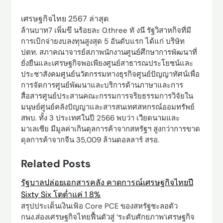
เศรษฐกิจไทย 2567 ล่าสุด
ล้านบาท7 เพิ่มขึ นร้อยละ 0.three ทั งนี รัฐวิสาหกิจที่มี
การเบิกจ่ายงบลงทุนสูงสุด 5 อันดับแรก ได้แก่ บริษัท
ปตท. สภาคณาจารย์สภาพนักงานศูนย์ศึกษาการพัฒนาที่
ยั่งยืนและเศรษฐกิจพอเพียงศูนย์สาธารณประโยชน์และ
ประชาสังคมศูนย์นวัตกรรมทางธุรกิจศูนย์ปัญญาทัศน์เพื่อ
การจัดการศูนย์พัฒนาและบริการด้านภาษาและการ
สื่อสารศูนย์ประสานคณะกรรมการจริยธรรมการวิจัยใน
มนุษย์ศูนย์คลังปัญญาและสารสนเทศสหกรณ์ออมทรัพย์
สพบ. ทั้ง 3 ประเทศในปี 2566 พบว่า เวียดนามและ
มาเลเซีย มีมูลค่าเกินดุลการค้าจากสหรัฐฯ สูงกว่าการขาด
ดุลการค้าจากจีน 35,009 ล้านดอลลาร์ สรอ.
Related Posts
รัฐบาลปล่อยเอกสารคลัง คาดการณ์เศรษฐกิจไทยปี
Sixty Six โตต่ำแค่ 1 8%
สรุปประเด็นเงินเฟ้อ Core PCE ของสหรัฐชะลอตัว
กนง.ส่องเศรษฐกิจไทยฟื้นตัวสู่ ‘ระดับศักยภาพ‘เศรษฐกิจ