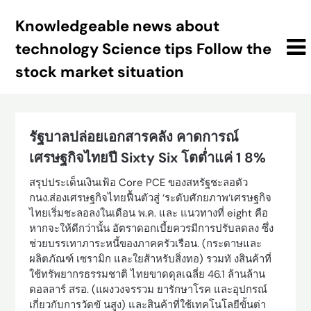
Skip
Knowledgeable news about
to
content
technology Science tips Follow the
stock market situation
รัฐบาลปล่อยเอกสารคลัง คาดการณ์
เศรษฐกิจไทยปี Sixty Six โตต่ำแค่ 1 8%
สรุปประเด็นเงินเฟ้อ Core PCE ของสหรัฐชะลอตัว
กนง.ส่องเศรษฐกิจไทยฟื้นตัวสู่ ‘ระดับศักยภาพ‘เศรษฐกิจ
ไทยเริ่มชะลอลงในเดือน พ.ค. และ แนวทางที่ eight คือ
หากจะให้ดีกว่านั้น อัตราดอกเบี้ยควรมีการปรับลดลง ซึ่ง
ช่วยบรรเทาภาระหนี้ของภาคครัวเรือน. (กระดาษและ
ผลิตภัณฑ์ เซรามิก และใยส้าหรับสิ่งทอ) รวมทั งสินค้าที่
ใช้ทรัพยากรธรรมชาติ ไทยขาดดุลเฉลี่ย 46.1 ล้านล้าน
ดอลลาร์ สรอ. (แผงวงจรรวม ยารักษาโรค และอุปกรณ์
เกี่ยวกับการวัดขั นสูง) และสินค้าที่ใช้เทคโนโลยีขั้นต่า