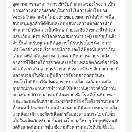
อุตสาหกรรมอาหาร การเข้ารับตำแหน่งของโรงงานเป็น
ความก้าวหน้าครั้งสำคัญในการริเริ่มการเติบโตของ
Veolia ในตลาดจีนโดยขยายขอบเขตการให้บริการเพื่อ
สนับสนุนลูกค้าที่ดีขึ้นและตอบสนองความต้องการน้ำที่
ผ่านการบำบัดและเป็นพิเศษ ด้วยเอเชียในขณะนี้ให้ส่วน
ผสมเกือบ 40% ทั่วโลกส่วนผสมอาหาร (FI) เอเชียเป็นสิ่ง
จำเป็นสำหรับทุกคนที่ต้องการได้รับประโยชน์จากการ
เติบโตอย่างรวดเร็วของภูมิภาคและได้พิสูจน์แล้วว่าเป็น
เส้นทางที่สำคัญสู่ตลาด ส่วนผสมที่หลากหลายรวมถึง
อาหารที่ใช้งานได้รสชาติและเครื่องเทศผลิตภัณฑ์จากพืช
ผลิตภัณฑ์เสริมอาหาร/สารอาหารและอื่น ๆ อีกมากมาย มี
หลายปัจจัยในห้องปฏิบัติการวิจัยวิทยาศาสตร์และ
เทคโนโลยีที่ก่อให้เกิดผลกระทบต่อสิ่งแวดล้อมรวมถึง
อุปกรณ์กระบวนการทำงานที่ใช้พลังงานสูงกว่าสำนักงาน
อย่างน้อย 10 เท่าสารเคมีอันตรายเชื้อโรคที่เป็นที่มาของ
ขยะและขยะอันตรายและพลาสติกใช้ครั้งเดียวจำนวนมาก
ทั้งหมดนี้ปล่อยคาร์บอนจำนวนมากที่มีผลกระทบสูงต่อสิ่ง
แวดล้อม เจ้าของสัตว์เลี้ยงกำลังมองหาผลประโยชน์เพิ่ม
เติมในผลิตภัณฑ์มากขึ้นสร้างโอกาสใหม่ ๆ ในยุคที่ผู้คนมี
สติสิ่งแวดล้อมมากขึ้น ซึ่งรวมถึงความสนใจที่เพิ่มขึ้นใน