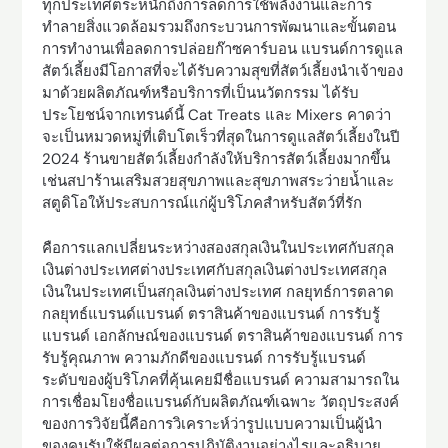
ทุกประเทศตระหนักถึงการลดการใช้พลังงานและการ
ทำลายสิ่งแวดล้อมรวมถึงกระบวนการพัฒนาและขั้นตอน
การทำงานเพื่อลดการปล่อยก๊าซคาร์บอน แบรนด์การดูแล
สัตว์เลี้ยงมีโอกาสที่จะได้รับความสุขที่สัตว์เลี้ยงนำเจ้าของ
มาด้วยผลิตภัณฑ์หรือบริการที่เป็นนวัตกรรม ได้รับ
ประโยชน์จากเทรนด์นี้ Cat Treats และ Mixers คาดว่า
จะเป็นหมวดหมู่ที่เติบโตเร็วที่สุดในการดูแลสัตว์เลี้ยงในปี
2024 ร้านขายสัตว์เลี้ยงกำลังให้บริการสัตว์เลี้ยงมากขึ้น
เช่นสปาร้านเสริมสวยสุขภาพและสุขภาพสระว่ายน้ำและ
สตูดิโอให้ประสบการณ์แก่ผู้บริโภคสำหรับสัตว์ที่รัก
คือการแลกเปลี่ยนระหว่างสองสกุลเงินในประเทศกับสกุล
เงินต่างประเทศต่างประเทศกับสกุลเงินต่างประเทศสกุล
เงินในประเทศเป็นสกุลเงินต่างประเทศ กลยุทธ์การตลาด
กลยุทธ์แบรนด์แบรนด์ ตราสินค้าของแบรนด์ การรับรู้
แบรนด์ เอกลักษณ์ของแบรนด์ ตราสินค้าของแบรนด์ การ
รับรู้คุณภาพ ความภักดีของแบรนด์ การรับรู้แบรนด์
ระดับของผู้บริโภคที่คุ้นเคยมีชื่อแบรนด์ ความสามารถใน
การเชื่อมโยงชื่อแบรนด์กับผลิตภัณฑ์เฉพาะ วัตถุประสงค์
ของการวิจัยนี้คือการวิเคราะห์ว่ารูปแบบความเป็นผู้นำ
ของคนรับใช้มีผลต่อการปฏิบัติงานอย่างไรและอธิบาย