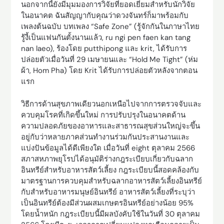
นอกจากนี้ยังมีมุมมองการวิจัยที่ยอดเยี่ยมสำหรับนักวิจัย
ในอนาคต ฉันสัญญากับคุณว่าดวงจันทร์ก็มาพร้อมกับ
เพลงต้นฉบับ บทเพลง “Safe Zone” (รู้จักกันในภาษาไทย
รู้งี้เป็นแฟนกันตั้งนานแล้ว, ru ngi pen faen kan tang
nan laeo), ร้องโดย putthipong และ krit, ได้รับการ
ปล่อยตัวเมื่อวันที่ 29 เมษายนและ “Hold Me Tight” (ห่ม
ผ้า, Hom Pha) โดย Krit ได้รับการปล่อยตัวหลังจากตอน
แรก
วิธีการด้านสุขภาพเดียวนอกเหนือไปจากการตรวจจับและ
ควบคุมโรคที่เกิดขึ้นใหม่ การปรับปรุงในอนาคตด้าน
ความปลอดภัยของอาหารและสาธารณสุขส่วนใหญ่จะขึ้น
อยู่กับว่าหลายภาคส่วนทำงานร่วมกันประสานงานและ
แบ่งปันข้อมูลได้ดีเพียงใด เมื่อวันที่ eight ตุลาคม 2566
สภาสหภาพยุโรปได้อนุมัติร่างกฎระเบียบเกี่ยวกับฉลาก
อินทรีย์สำหรับอาหารสัตว์เลี้ยง กฎระเบียบนี้สอดคล้องกับ
มาตรฐานการควบคุมสำหรับฉลากอาหารสัตว์เลี้ยงอินทรีย์
กับสำหรับอาหารมนุษย์อินทรีย์ อาหารสัตว์เลี้ยงที่ระบุว่า
เป็นอินทรีย์ต้องมีส่วนผสมเกษตรอินทรีย์อย่างน้อย 95%
โดยน้ำหนัก กฎระเบียบนี้มีผลบังคับใช้ในวันที่ 30 ตุลาคม