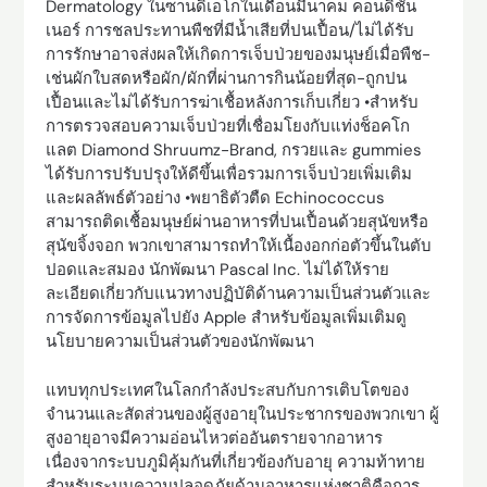
Dermatology ในซานดิเอโกในเดือนมีนาคม คอนดิชั่น
เนอร์ การชลประทานพืชที่มีน้ำเสียที่ปนเปื้อน/ไม่ได้รับ
การรักษาอาจส่งผลให้เกิดการเจ็บป่วยของมนุษย์เมื่อพืช-
เช่นผักใบสดหรือผัก/ผักที่ผ่านการกินน้อยที่สุด-ถูกปน
เปื้อนและไม่ได้รับการฆ่าเชื้อหลังการเก็บเกี่ยว •สำหรับ
การตรวจสอบความเจ็บป่วยที่เชื่อมโยงกับแท่งช็อคโก
แลต Diamond Shruumz-Brand, กรวยและ gummies
ได้รับการปรับปรุงให้ดีขึ้นเพื่อรวมการเจ็บป่วยเพิ่มเติม
และผลลัพธ์ตัวอย่าง •พยาธิตัวตืด Echinococcus
สามารถติดเชื้อมนุษย์ผ่านอาหารที่ปนเปื้อนด้วยสุนัขหรือ
สุนัขจิ้งจอก พวกเขาสามารถทำให้เนื้องอกก่อตัวขึ้นในตับ
ปอดและสมอง นักพัฒนา Pascal Inc. ไม่ได้ให้ราย
ละเอียดเกี่ยวกับแนวทางปฏิบัติด้านความเป็นส่วนตัวและ
การจัดการข้อมูลไปยัง Apple สำหรับข้อมูลเพิ่มเติมดู
นโยบายความเป็นส่วนตัวของนักพัฒนา
แทบทุกประเทศในโลกกำลังประสบกับการเติบโตของ
จำนวนและสัดส่วนของผู้สูงอายุในประชากรของพวกเขา ผู้
สูงอายุอาจมีความอ่อนไหวต่ออันตรายจากอาหาร
เนื่องจากระบบภูมิคุ้มกันที่เกี่ยวข้องกับอายุ ความท้าทาย
สำหรับระบบความปลอดภัยด้านอาหารแห่งชาติคือการ