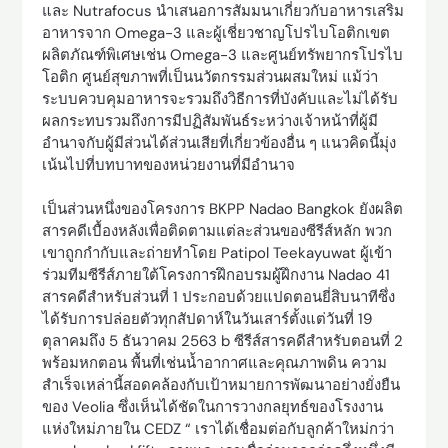
และ Nutrafocus นำเสนอการสัมมนาเกี่ยวกับอาหารเสริม
อาหารจาก Omega-3 และผู้เชี่ยวชาญโปรไบโอติกเขต
ผลิตภัณฑ์พิเศษเช่น Omega-3 และศูนย์ทรัพยากรโปรไบ
โอติก ศูนย์สุขภาพที่เป็นนวัตกรรมส่วนผสมใหม่ แม้ว่า
ระบบควบคุมอาหารจะรวมถึงวิธีการที่บังคับและไม่ได้รับ
ผลกระทบรวมถึงการมีปฏิสัมพันธ์ระหว่างเจ้าหน้าที่ผู้มี
อำนาจกับผู้มีส่วนได้ส่วนเสียที่เกี่ยวข้องอื่น ๆ แนวคิดนี้มุ่ง
เน้นไปที่บทบาทของหน่วยงานที่มีอำนาจ
เป็นส่วนหนึ่งของโครงการ BKPP Nadao Bangkok ยังผลิต
สารคดีเบื้องหลังเพื่อติดตามแต่ละส่วนของซีรีส์หลัก พวก
เขาถูกกำกับและถ่ายทำโดย Patipol Teekayuwat ผู้เข้า
ร่วมทีมซีรีส์ภายใต้โครงการฝึกอบรมผู้ฝึกงาน Nadao 41
สารคดีสำหรับส่วนที่ 1 ประกอบด้วยแปดตอนยี่สิบนาทีซึ่ง
ได้รับการปล่อยตัวทุกสัปดาห์ในวันเสาร์ตั้งแต่วันที่ 19
ตุลาคมถึง 5 ธันวาคม 2563 b ซีรีส์สารคดีสำหรับตอนที่ 2
พร้อมหกตอน พื้นที่เช่นน้ำอากาศและคุณภาพดิน ความ
สำเร็จเหล่านี้สอดคล้องกับเป้าหมายการพัฒนาอย่างยั่งยืน
ของ Veolia ซึ่งเห็นได้ชัดในการวางกลยุทธ์ของโรงงาน
แห่งใหม่ภายใน CEDZ “ เราได้เชื่อมต่อกับลูกค้าใหม่กว่า