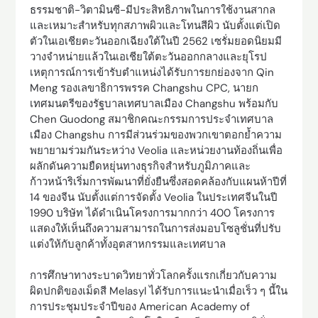
ธรรมชาติ-วิตามินซี-มีประสิทธิภาพในการใช้งานสากล
และเหมาะสำหรับทุกสภาพผิวและโทนสีผิว นับตั้งแต่เปิด
ตัวในเอเชียตะวันออกเฉียงใต้ในปี 2562 เซรั่มยอดนิยมมี
วางจำหน่ายแล้วในเอเชียใต้ตะวันออกกลางและยุโรป
เหตุการณ์การเข้ารับตำแหน่งได้รับการยกย่องจาก Qin
Meng รองเลขาธิการพรรค Changshu CPC, นายก
เทศมนตรีของรัฐบาลเทศบาลเมือง Changshu พร้อมกับ
Chen Guodong สมาชิกคณะกรรมการประจำเทศบาล
เมือง Changshu การมีส่วนร่วมของพวกเขาตอกย้ำความ
พยายามร่วมกันระหว่าง Veolia และหน่วยงานท้องถิ่นเพื่อ
ผลักดันความยืดหยุ่นทางธุรกิจสำหรับภูมิภาคและ
ก้าวหน้าริเริ่มการพัฒนาที่ยั่งยืนซึ่งสอดคล้องกับแผนห้าปีที่
14 ของจีน นับตั้งแต่การจัดตั้ง Veolia ในประเทศจีนในปี
1990 บริษัท ได้ดำเนินโครงการมากกว่า 400 โครงการ
แสดงให้เห็นถึงความสามารถในการส่งมอบโซลูชั่นที่ปรับ
แต่งให้กับลูกค้าทั้งอุตสาหกรรมและเทศบาล
การศึกษาทางระบาดวิทยาทั่วโลกครั้งแรกเกี่ยวกับความ
ผิดปกติของเม็ดสี Melasyl ได้รับการแนะนำเมื่อเร็ว ๆ นี้ใน
การประชุมประจำปีของ American Academy of