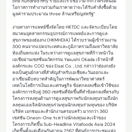
one hundred fifty รายและเราเชื่อว่ามากกว่าครึ่งหนึ่งมี
โอกาสการทำงานร่วมกันเราคาดว่าจะได้รับคำสั่งซื้อด้วย
มูลค่ารวมประมาณ three ล้านเหรียญสหรัฐ”
งานทางการแพทย์ซึ่งจัดโดย HKTDC และจัดระเบียบโดย
สมาคมอุตสาหกรรมอุปกรณ์การแพทย์และการดูแล
สุขภาพของฮ่องกง (HKMHDIA) ได้รวบรวมผู้เข้าร่วมงาน
300 คนจากแปดประเทศและภูมิภาครวมถึงมหาวิทยาลัย
ท้องถิ่นหกแห่ง ในระหว่างการดูแลสุขภาพที่ก้าวหน้าใน
เอเชียผ่านเซสชั่นนวัตกรรม Yasushi Okada เจ้าหน้าที่
องค์กรและ COO ของ Eisai Co. , Ltd. กล่าวว่าฮ่องกงยัง
คงเป็นศูนย์กลางที่สำคัญสำหรับเอเชียตะวันออกและ
อาเซียนมีบทบาทสำคัญในการพัฒนาวิทยาศาสตร์
เทคโนโลยีการเงินและเศรษฐกิจ ข้อตกลงลงชื่อเข้าใช้ของ
องค์กรการจับคู่ 360 เซสชันที่จัดขึ้นที่ทำข้อตกลงที่ตรงกับ
โครงการลงทุนด้านการดูแลสุขภาพกับนักลงทุนรวมถึงนัก
ลงทุนแองเจิลนักลงทุนร่วมทุนนักลงทุนร่วมทุนของ บริษัท
บริษัท เอกชนและสำนักงานครอบครัว มากกว่า 360
เซสชัน Oneon-One ระหว่างนักลงทุนและเจ้าของ
โครงการเกิดขึ้น Sub-Headline Vitafoods Asia 2024
เกิดขึ้นตั้งแต่เดือนกันยายน 2567 ที่ศูนย์การประชุมแห่ง