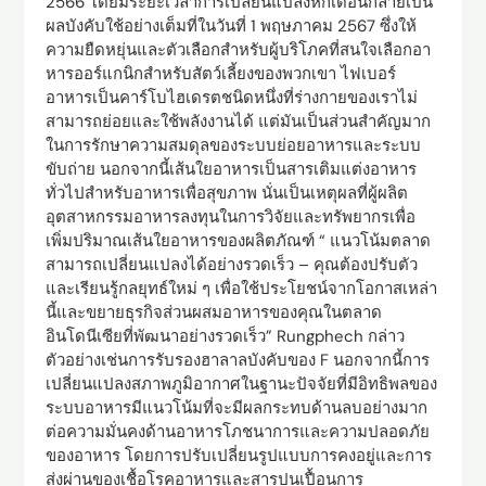
2566 โดยมีระยะเวลาการเปลี่ยนแปลงหกเดือนกลายเป็น
ผลบังคับใช้อย่างเต็มที่ในวันที่ 1 พฤษภาคม 2567 ซึ่งให้
ความยืดหยุ่นและตัวเลือกสำหรับผู้บริโภคที่สนใจเลือกอา
หารออร์แกนิกสำหรับสัตว์เลี้ยงของพวกเขา ไฟเบอร์
อาหารเป็นคาร์โบไฮเดรตชนิดหนึ่งที่ร่างกายของเราไม่
สามารถย่อยและใช้พลังงานได้ แต่มันเป็นส่วนสำคัญมาก
ในการรักษาความสมดุลของระบบย่อยอาหารและระบบ
ขับถ่าย นอกจากนี้เส้นใยอาหารเป็นสารเติมแต่งอาหาร
ทั่วไปสำหรับอาหารเพื่อสุขภาพ นั่นเป็นเหตุผลที่ผู้ผลิต
อุตสาหกรรมอาหารลงทุนในการวิจัยและทรัพยากรเพื่อ
เพิ่มปริมาณเส้นใยอาหารของผลิตภัณฑ์ “ แนวโน้มตลาด
สามารถเปลี่ยนแปลงได้อย่างรวดเร็ว – คุณต้องปรับตัว
และเรียนรู้กลยุทธ์ใหม่ ๆ เพื่อใช้ประโยชน์จากโอกาสเหล่า
นี้และขยายธุรกิจส่วนผสมอาหารของคุณในตลาด
อินโดนีเซียที่พัฒนาอย่างรวดเร็ว” Rungphech กล่าว
ตัวอย่างเช่นการรับรองฮาลาลบังคับของ F นอกจากนี้การ
เปลี่ยนแปลงสภาพภูมิอากาศในฐานะปัจจัยที่มีอิทธิพลของ
ระบบอาหารมีแนวโน้มที่จะมีผลกระทบด้านลบอย่างมาก
ต่อความมั่นคงด้านอาหารโภชนาการและความปลอดภัย
ของอาหาร โดยการปรับเปลี่ยนรูปแบบการคงอยู่และการ
ส่งผ่านของเชื้อโรคอาหารและสารปนเปื้อนการ