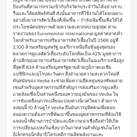
ป้องกันที่สามารถรวมเข้ากับกิจวัตรประจำวันได้อย่างราบ
รื่นและให้ผลลัพธ์ทันที ดังนั้นอาหารที่ใช้งานได้โดยเฉพาะ
อย่างยิ่งอาหารสัตว์เลี้ยงที่เพิ่มขึ้น – กำลังเพิ่มขึ้นเพื่อให้ได้
ประโยชน์ต่อสุขภาพด้วยความสะดวกสบายสูงสุด ตาม
รายงานของ Euromonitor International มูลค่าตลาดทั่ว
โลกสำหรับอาหารเสริมอาหารสัตว์เลี้ยงในปี 2566 อยู่ที่
2,100 ล้านเหรียญสหรัฐ อเมริกาเหนือถือหุ้นสูงสุดของ
ตลาดการดูแลสัตว์เลี้ยงระดับโลกคิดเป็น 42% มูลค่าการ
ค้าปลีกของอาหารเสริมอาหารสัตว์เลี้ยงในอเมริกาเหนือสูง
ที่สุดที่ 834 ล้านเหรียญสหรัฐตามด้วยภูมิภาคเอเชีย
แปซิฟิกและยุโรปตะวันตก สิ่งอำนวยความสะดวกใหม่ที่
ทันสมัยของ Veolia จะช่วยเพิ่มความยืดหยุ่นของซัพพลาย
เชนสำหรับอุตสาหกรรมที่สำคัญการส่งเสริมการดูแลสิ่ง
แวดล้อมซึ่งเป็นส่วนหนึ่งของความมุ่งมั่นของ Veolia ใน
การขับเคลื่อนการเปลี่ยนแปลงทางนิเวศวิทยา ด้วยการ
ลงทุนนี้ 10 ล้านยูโร Veolia ยืนยันการอุทิศตนเพื่อตอบ
สนองความต้องการที่พัฒนาขึ้นของอุตสาหกรรมที่ต้องใช้
แหล่งน้ำที่ผ่านการบำบัดและมีความน่าเชื่อถือทำให้เกิด
การเปลี่ยนแปลงในเชิงบวกในภาคส่วนสำคัญเช่นไมโคร
อิเล็กทรอนิกส์ยาปิโตรเคมีการผลิตพลังงานและ