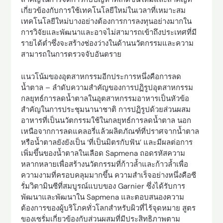
เกี่ยวข้องกับการใช้เทคโนโลยีใหม่ในเวลาที่เหมาะสม
เทคโนโลยีใหม่บางอย่างต้องการการลงทุนอย่างมากใน
การวิจัยและพัฒนาและอาจไม่สามารถเข้าถึงประเทศที่มี
รายได้ต่ำซึ่งจะสร้างช่องว่างในด้านนวัตกรรมและความ
สามารถในการตรวจจับอันตราย
แนวโน้มของอุตสาหกรรมอีกประการหนึ่งคือการลด
น้ำตาล – ลำดับความสำคัญของการปฏิรูปอุตสาหกรรม
กลยุทธ์การลดน้ำตาลในอุตสาหกรรมอาหารเป็นหัวข้อ
สำคัญในการประชุมนานาชาติ การปฏิรูปด้วยส่วนผสม
อาหารที่เป็นนวัตกรรมใช้ในกลยุทธ์การลดน้ำตาล นอก
เหนือจากการลดแคลอรี่แล้วผลิตภัณฑ์ที่ปราศจากน้ำตาล
หรือน้ำตาลยังยังเป็น ‘ที่เป็นมิตรกับฟัน’ และมีผลต่อการ
เพิ่มขึ้นของน้ำตาลในเลือด Sapmena ถอดรหัสความ
หลากหลายเพื่อสร้างนวัตกรรมที่ก้าวล้ำและก้าวล้ำเพื่อ
ความงามที่ครอบคลุมมากขึ้น ความสำเร็จอย่างหนึ่งคือซี
รั่มวิตามินซีที่สมบูรณ์แบบของ Garnier ซึ่งได้รับการ
พัฒนาและพัฒนาใน Sapmena และตอบสนองความ
ต้องการของผู้บริโภคทั่วโลกสำหรับผิวที่ไร้จุดหมาย สูตร
ของเซรั่มเกี่ยวข้องกับส่วนผสมที่มีประสิทธิภาพตาม