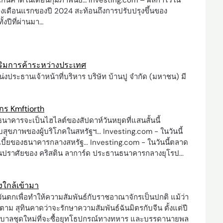
ัวเกินคาดในเดือนกุมภาพันธ์… Investing.com – ผลกำไรใน
เดือนแรกของปี 2024 สะท้อนถึงการปรับปรุงขึ้นของ
งปีที่ผ่านมา…
สริมการค้าระหว่างประเทศ
น่งประธานเจ้าหน้าที่บริหาร บริษัท บ้านปู จำกัด (มหาชน) มี
กร Kmftiorth
าคารจะเป็นไฮไลต์ของสัปดาห์วันหยุดที่แสนสั้นนี้
ับสุขภาพของผู้บริโภคในสหรัฐฯ... Investing.com - ในวันนี้
ี้ยของธนาคารกลางสหรัฐ... Investing.com - ในวันนี้ตลาด
้นปราศัยของ คริสติน ลาการ์ด ประธานธนาคารกลางยุโรป...
งใกล้เข้ามา
กเพื่อทำให้ความสัมพันธ์กับราชอาณาจักรเป็นปกติ แม้ว่า
าม สุทินคาดว่าจะรักษาความสัมพันธ์ฉันมิตรกับจีน ตั้งแต่ปี
ฐบาลชุดใหม่ที่จะซื้อยุทโธปกรณ์ทางทหาร และบรรดานายพล