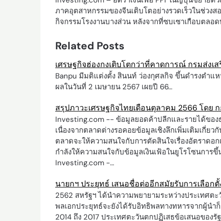
Investing.com – อัตราเงินเฟ้อ PPI ในญี่ปุ่นขยายต
ภาคอุตสาหกรรมของจีนเติบโตอย่างรวดเร็วในช่วงสอง
กิจกรรมโรงงานบางส่วน หลังจากที่ซบเซาเกือบตลอดทั้
Related Posts
เศรษฐกิจฮ่องกงเติบโตกว่าที่คาดการณ์ กรมส่งเ
Banpu มีมติแต่งตั้ง สินนท์ ว่องกุศลกิจ ขึ้นดำรงตำแห
ผลในวันที่ 2 เมษายน 2567 เผยปี 66…
สรุปภาวะเศรษฐกิจไทยเดือนตุลาคม 2566 โดย ก
Investing.com -- ข้อมูลยอดค้าปลีกและรายได้ของธน
เนื่องจากตลาดต่างรอคอยข้อมูลเชิงลึกเพิ่มเติมเกี่ยวก
ตลาดจะให้ความสนใจกับการตัดสินใจเรื่องอัตราดอกเบ
กำลังให้ความสนใจกับข้อมูลเงินเฟ้อในยูโรโซนการขึ
Investing.com -…
นายกฯ ประยุทธ์ เสนอชื่อต่ออีกสมัยรับการเลือกตั้
2562 สหรัฐฯ ได้นำความพยายามระหว่างประเทศตะวันต
พลเอกประยุทธ์จะยังได้รับอิทธิพลทางทหารจากผู้นำก็ต
2014 ถึง 2017 ประเทศตะวันตกปฏิเสธข้อเสนอของรั