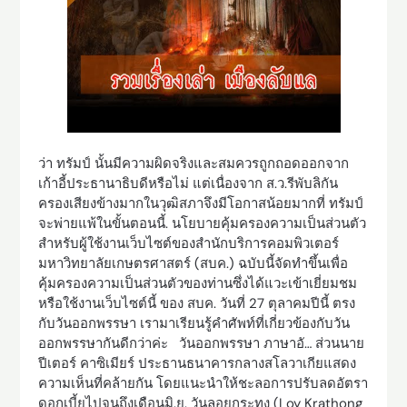
ว่า ทรัมป์ นั้นมีความผิดจริงและสมควรถูกถอดออกจาก
เก้าอี้ประธานาธิบดีหรือไม่ แต่เนื่องจาก ส.ว.รีพับลิกัน
ครองเสียงข้างมากในวุฒิสภาจึงมีโอกาสน้อยมากที่ ทรัมป์
จะพ่ายแพ้ในขั้นตอนนี้. นโยบายคุ้มครองความเป็นส่วนตัว
สำหรับผู้ใช้งานเว็บไซต์ของสำนักบริการคอมพิวเตอร์
มหาวิทยาลัยเกษตรศาสตร์ (สบค.) ฉบับนี้จัดทำขึ้นเพื่อ
คุ้มครองความเป็นส่วนตัวของท่านซึ่งได้แวะเข้าเยี่ยมชม
หรือใช้งานเว็บไซต์นี้ ของ สบค. วันที่ 27 ตุลาคมปีนี้ ตรง
กับวันออกพรรษา เรามาเรียนรู้คำศัพท์ที่เกี่ยวข้องกับวัน
ออกพรรษากันดีกว่าค่ะ วันออกพรรษา ภาษาอั… ส่วนนาย
ปีเตอร์ คาซิเมียร์ ประธานธนาคารกลางสโลวาเกียแสดง
ความเห็นที่คล้ายกัน โดยแนะนำให้ชะลอการปรับลดอัตรา
ดอกเบี้ยไปจนถึงเดือนมิ.ย. วันลอยกระทง (Loy Krathong